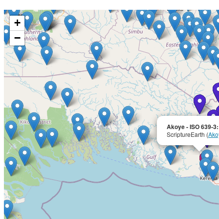
+
−
Akoye - ISO 639-3
ScriptureEarth (
Ako