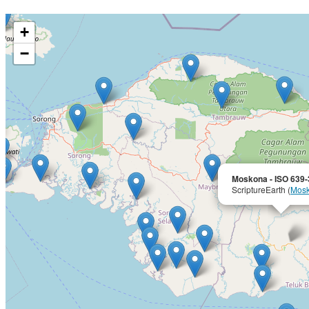
+
−
Moskona - ISO 639-
ScriptureEarth (
Mos