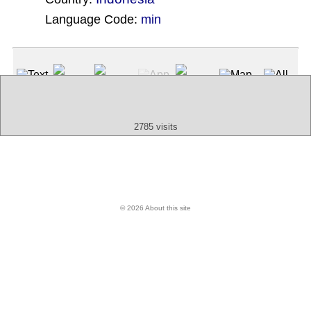
Language Code:
min
(Index: 932)
Text
App
Map
All
Audio
Video
Other
2785 visits
© 2026 About this site