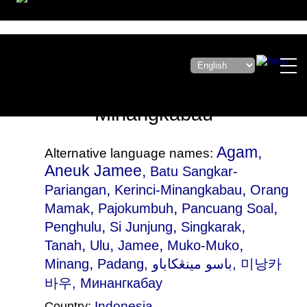
Minangkabau
Agam,
Alternative language names:
Aneuk Jamee,
Batu Sangkar-
,
,
Pariangan
Kerinci-Minangkabau
Orang
,
,
,
Mamak
Pajokumbuh
Pancuang Soal
,
,
,
Penghulu
Si Junjung
Singkarak
,
,
,
,
Tanah
Ulu
Jamee
Muko-Muko
,
Minang
Padang
, باسو مينڠكاباو, 미낭카
바우, Минангкабау
Indonesia
Country: