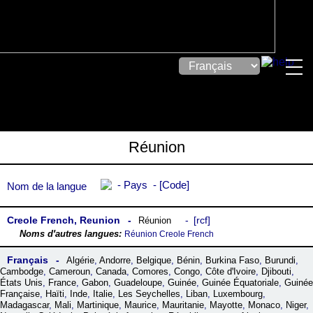
Réunion
Pays
Code
Nom de la langue
Creole French, Reunion
rcf
Réunion
Réunion Creole French
Français
Algérie
,
Andorre
,
Belgique
,
Bénin
,
Burkina Faso
,
Burundi
,
Cambodge
,
Cameroun
,
Canada
,
Comores
,
Congo
,
Côte dꞌIvoire
,
Djibouti
,
États Unis
,
France
,
Gabon
,
Guadeloupe
,
Guinée
,
Guinée Équatoriale
,
Guinée
Française
,
Haïti
,
Inde
,
Italie
,
Les Seychelles
,
Liban
,
Luxembourg
,
Madagascar
,
Mali
,
Martinique
,
Maurice
,
Mauritanie
,
Mayotte
,
Monaco
,
Niger
,