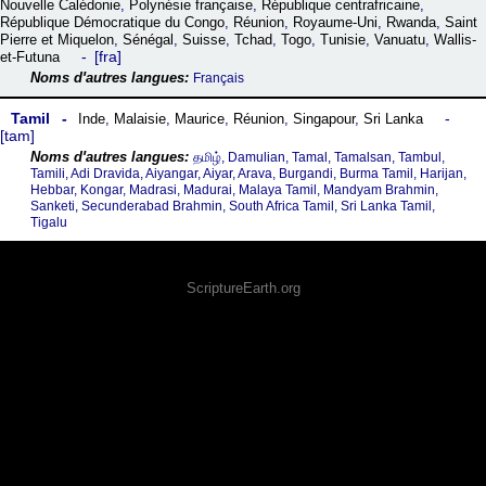
Nouvelle Calédonie
,
Polynésie française
,
République centrafricaine
,
République Démocratique du Congo
,
Réunion
,
Royaume-Uni
,
Rwanda
,
Saint
Pierre et Miquelon
,
Sénégal
,
Suisse
,
Tchad
,
Togo
,
Tunisie
,
Vanuatu
,
Wallis-
fra
et-Futuna
Français
Tamil
Inde
,
Malaisie
,
Maurice
,
Réunion
,
Singapour
,
Sri Lanka
tam
தமிழ், Damulian, Tamal, Tamalsan, Tambul,
Tamili, Adi Dravida, Aiyangar, Aiyar, Arava, Burgandi, Burma Tamil, Harijan,
Hebbar, Kongar, Madrasi, Madurai, Malaya Tamil, Mandyam Brahmin,
Sanketi, Secunderabad Brahmin, South Africa Tamil, Sri Lanka Tamil,
Tigalu
ScriptureEarth.org