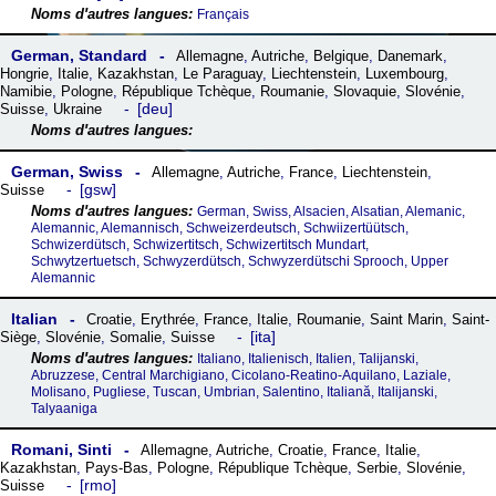
Français
German, Standard
Allemagne
,
Autriche
,
Belgique
,
Danemark
,
Hongrie
,
Italie
,
Kazakhstan
,
Le Paraguay
,
Liechtenstein
,
Luxembourg
,
Namibie
,
Pologne
,
République Tchèque
,
Roumanie
,
Slovaquie
,
Slovénie
,
deu
Suisse
,
Ukraine
German, Swiss
Allemagne
,
Autriche
,
France
,
Liechtenstein
,
gsw
Suisse
German, Swiss, Alsacien, Alsatian, Alemanic,
Alemannic, Alemannisch, Schweizerdeutsch, Schwiizertüütsch,
Schwizerdütsch, Schwizertitsch, Schwizertitsch Mundart,
Schwytzertuetsch, Schwyzerdütsch, Schwyzerdütschi Sprooch, Upper
Alemannic
Italian
Croatie
,
Erythrée
,
France
,
Italie
,
Roumanie
,
Saint Marin
,
Saint-
ita
Siège
,
Slovénie
,
Somalie
,
Suisse
Italiano, Italienisch, Italien, Talijanski,
Abruzzese, Central Marchigiano, Cicolano-Reatino-Aquilano, Laziale,
Molisano, Pugliese, Tuscan, Umbrian, Salentino, Italiană, Italijanski,
Talyaaniga
Romani, Sinti
Allemagne
,
Autriche
,
Croatie
,
France
,
Italie
,
Kazakhstan
,
Pays-Bas
,
Pologne
,
République Tchèque
,
Serbie
,
Slovénie
,
rmo
Suisse