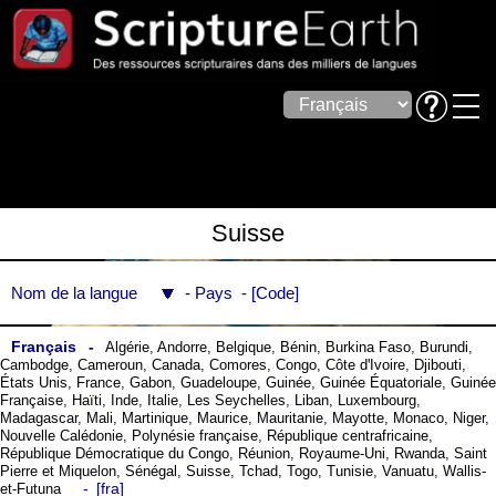
Suisse
Nom de la langue
Pays
Code
Français
Algérie
,
Andorre
,
Belgique
,
Bénin
,
Burkina Faso
,
Burundi
,
Cambodge
,
Cameroun
,
Canada
,
Comores
,
Congo
,
Côte dꞌIvoire
,
Djibouti
,
États Unis
,
France
,
Gabon
,
Guadeloupe
,
Guinée
,
Guinée Équatoriale
,
Guinée
Française
,
Haïti
,
Inde
,
Italie
,
Les Seychelles
,
Liban
,
Luxembourg
,
Madagascar
,
Mali
,
Martinique
,
Maurice
,
Mauritanie
,
Mayotte
,
Monaco
,
Niger
,
Nouvelle Calédonie
,
Polynésie française
,
République centrafricaine
,
République Démocratique du Congo
,
Réunion
,
Royaume-Uni
,
Rwanda
,
Saint
Pierre et Miquelon
,
Sénégal
,
Suisse
,
Tchad
,
Togo
,
Tunisie
,
Vanuatu
,
Wallis-
fra
et-Futuna