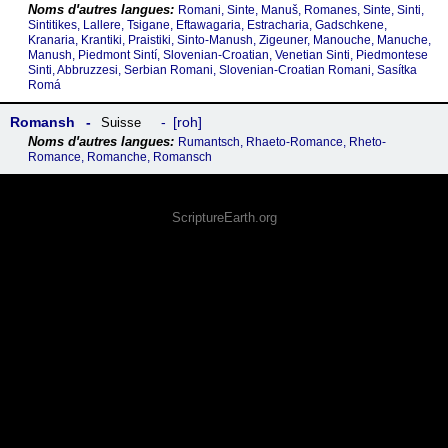
Romani, Sinte, Manuš, Romanes, Sinte, Sinti,
Sintitikes, Lallere, Tsigane, Eftawagaria, Estracharia, Gadschkene,
Kranaria, Krantiki, Praistiki, Sinto-Manush, Zigeuner, Manouche, Manuche,
Manush, Piedmont Sintí, Slovenian-Croatian, Venetian Sinti, Piedmontese
Sinti, Abbruzzesi, Serbian Romani, Slovenian-Croatian Romani, Sasítka
Romá
Romansh
roh
Suisse
Rumantsch, Rhaeto-Romance, Rheto-
Romance, Romanche, Romansch
ScriptureEarth.org