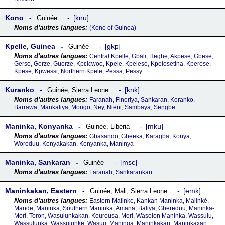
Kono
knu
Guinée
(Kono of Guinea)
Kpelle, Guinea
gkp
Guinée
Central Kpelle, Gbali, Heghe, Akpese, Gbese,
Gerse, Gerze, Guerze, Kpɛlɛwoo, Kpele, Kpelese, Kpelesetina, Kperese,
Kpese, Kpwessi, Northern Kpele, Pessa, Pessy
Kuranko
knk
Guinée
,
Sierra Leone
Faranah, Fineriya, Sankaran, Koranko,
Barrawa, Mankaliya, Mongo, Ney, Nieni, Sambaya, Sengbe
Maninka, Konyanka
mku
Guinée
,
Libéria
Gbasando, Gbeeka, Karagba, Konya,
Woroduu, Konyakakan, Konyanka, Maninya
Maninka, Sankaran
msc
Guinée
Faranah, Sankarankan
Maninkakan, Eastern
emk
Guinée
,
Mali
,
Sierra Leone
Eastern Malinke, Kankan Maninka, Malinké,
Mande, Maninka, Southern Maninka, Amana, Baliya, Gbereduu, Maninka-
Mori, Toron, Wasulunkakan, Kourousa, Mori, Wasolon Maninka, Wassulu,
Wassulunka, Wassulunke, Wasuu, Maninga, Maninkakan, Maninkaxan,