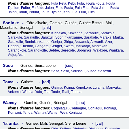
Fula Peta, Kebu Fula, Foula Fouta, Fouta
Djallon, Fulbe, Fulfulde Jalon, Fullo Fuuta, Futa Fula, Futa Jallon, Fuuta
Jalon, Jalon, Poular, Fouta Dyalon, Krio Fula, Fula, Futa
Soninke
Côte dꞌIvoire
,
Gambie
,
Guinée
,
Guinée Bissau
,
Mali
,
snk
Mauritanie
,
Sénégal
Kinbakka, Kinxenna, Serahule, Sarakole,
Sarakule, Sarakulle, Saraxuli, Sooninkanxanne, Sarakolé, Maraka, Marka,
Sarakolle, Soninkanxanne, Geriga, Giriga, Aswanek, Aswanik, Azer,
Ceddo, Cheddo, Gangara, Genger, Kwara, Markaajo, Markakan,
Sarangkole, Sarangkolle, Sebbe, Serecole, Sooninke, Wakkore, Wankara,
Adjer, Aser
Susu
sus
Guinée
,
Sierra Leone
Sose, Soso, Soussou, Susoo, Sosoxui
Toma
tod
Guinée
Gizima, Koima, Konokoro, Lulama, Manyaka,
Vekema, Weima, Yala, Toa, Toale, Toali, Tooma
Wamey
cou
Gambie
,
Guinée
,
Sénégal
Cogniagui, Conhague, Coniagui, Koniagi,
Konyagi, Tenda, Wamay, Wamei, Wey, Koniagui
Yalunka
yal
Guinée
,
Mali
,
Sénégal
,
Sierra Leone