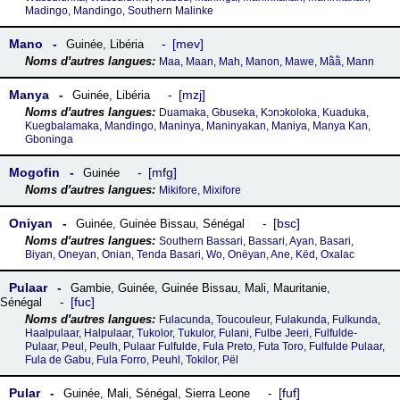
Madingo, Mandingo, Southern Malinke
Mano
mev
Guinée
,
Libéria
Maa, Maan, Mah, Manon, Mawe, Mã́ã́, Mann
Manya
mzj
Guinée
,
Libéria
Duamaka, Gbuseka, Kɔnɔkoloka, Kuaduka,
Kuegbalamaka, Mandingo, Maninya, Maninyakan, Maniya, Manya Kan,
Gboninga
Mogofin
mfg
Guinée
Mikifore, Mixifore
Oniyan
bsc
Guinée
,
Guinée Bissau
,
Sénégal
Southern Bassari, Bassari, Ayan, Basari,
Biyan, Oneyan, Onian, Tenda Basari, Wo, Onëyan, Ane, Këd, Oxalac
Pulaar
Gambie
,
Guinée
,
Guinée Bissau
,
Mali
,
Mauritanie
,
fuc
Sénégal
Fulacunda, Toucouleur, Fulakunda, Fulkunda,
Haalpulaar, Halpulaar, Tukolor, Tukulor, Fulani, Fulbe Jeeri, Fulfulde-
Pulaar, Peul, Peulh, Pulaar Fulfulde, Fula Preto, Futa Toro, Fulfulde Pulaar,
Fula de Gabu, Fula Forro, Peuhl, Tokilor, Pël
Pular
fuf
Guinée
,
Mali
,
Sénégal
,
Sierra Leone