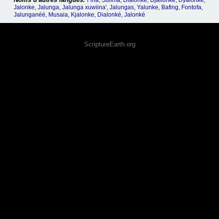
Firia, Sulima, Dialonke, Djallonke, Dyalonke,
Jalonke, Jalunga, Jalunga xuwiina', Jalungas, Yalunke, Bafing, Fontofa,
Jalunganéé, Musaia, Kjalonke, Dialonké, Jalonké
ScriptureEarth.org