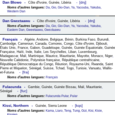
Dan Blowo
dnj
Côte dꞌIvoire
,
Guinée
,
Libéria
Da, Gio, Gio-Dan, Ya, Yacouba, Yakuba,
Western Dan
Dan Gwɛɛtaawu
dnj
Côte dꞌIvoire
,
Guinée
,
Libéria
Da, Gio, Gio-Dan, Ya, Yacouba, Yakuba,
Eastern Dan, Gweetaawu, Gwɛɛtaawu
Français
Algérie
,
Andorre
,
Belgique
,
Bénin
,
Burkina Faso
,
Burundi
,
Cambodge
,
Cameroun
,
Canada
,
Comores
,
Congo
,
Côte dꞌIvoire
,
Djibouti
,
États Unis
,
France
,
Gabon
,
Guadeloupe
,
Guinée
,
Guinée Équatoriale
,
Guinée
Française
,
Haïti
,
Inde
,
Italie
,
Les Seychelles
,
Liban
,
Luxembourg
,
Madagascar
,
Mali
,
Martinique
,
Maurice
,
Mauritanie
,
Mayotte
,
Monaco
,
Niger
,
Nouvelle Calédonie
,
Polynésie française
,
République centrafricaine
,
République Démocratique du Congo
,
Réunion
,
Royaume-Uni
,
Rwanda
,
Saint
Pierre et Miquelon
,
Sénégal
,
Suisse
,
Tchad
,
Togo
,
Tunisie
,
Vanuatu
,
Wallis-
fra
et-Futuna
Français
Fulacunda
Gambie
,
Guinée
,
Guinée Bissau
,
Mali
,
Mauritanie
,
fuc
Sénégal
Fulacunda Pular, Pular
Kissi, Northern
kqs
Guinée
,
Sierra Leone
Kama, Liaro, Teng, Tung, Gizi, Kisi, Kisie,
Kissien