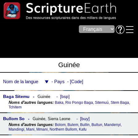
Guinée
Nom de la langue
Pays
Code
Baga Sitemu
bsp
Guinée
Baka, Rio Pongo Baga, Sitemuú, Stem Baga,
Tchitem
Bullom So
buy
Guinée
,
Sierra Leone
Bolom, Bulem, Bullin, Bullun, Mandenyi,
Mandingi, Mani, Mmani, Northern Bullom, Kafu