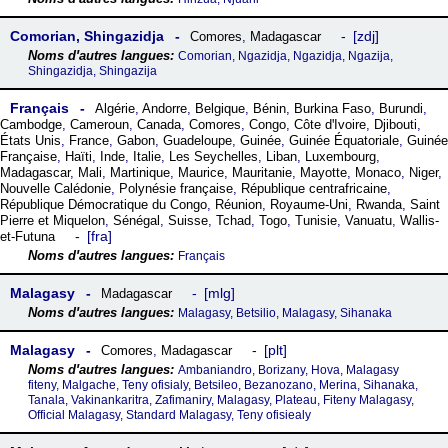
Comorian, Shingazidja
zdj
Comores
,
Madagascar
Comorian, Ngazidja, Ngazidja, Ngazija,
Shingazidja, Shingazija
Français
Algérie
,
Andorre
,
Belgique
,
Bénin
,
Burkina Faso
,
Burundi
,
Cambodge
,
Cameroun
,
Canada
,
Comores
,
Congo
,
Côte dꞌIvoire
,
Djibouti
,
États Unis
,
France
,
Gabon
,
Guadeloupe
,
Guinée
,
Guinée Équatoriale
,
Guinée
Française
,
Haïti
,
Inde
,
Italie
,
Les Seychelles
,
Liban
,
Luxembourg
,
Madagascar
,
Mali
,
Martinique
,
Maurice
,
Mauritanie
,
Mayotte
,
Monaco
,
Niger
,
Nouvelle Calédonie
,
Polynésie française
,
République centrafricaine
,
République Démocratique du Congo
,
Réunion
,
Royaume-Uni
,
Rwanda
,
Saint
Pierre et Miquelon
,
Sénégal
,
Suisse
,
Tchad
,
Togo
,
Tunisie
,
Vanuatu
,
Wallis-
fra
et-Futuna
Français
Malagasy
mlg
Madagascar
Malagasy, Betsilio, Malagasy, Sihanaka
Malagasy
plt
Comores
,
Madagascar
Ambaniandro, Borizany, Hova, Malagasy
fiteny, Malgache, Teny ofisialy, Betsileo, Bezanozano, Merina, Sihanaka,
Tanala, Vakinankaritra, Zafimaniry, Malagasy, Plateau, Fiteny Malagasy,
Official Malagasy, Standard Malagasy, Teny ofisiealy