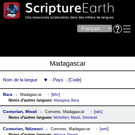
Madagascar
Nom de la langue
Pays
Code
Bara
bhr
Madagascar
Malagasy, Bara
Comorian, Mwali
wlc
Comores
,
Madagascar
Mohélien, Mwali, Shimwali
Comorian, Ndzwani
wni
Comores
,
Madagascar
Hinzua, Njuani