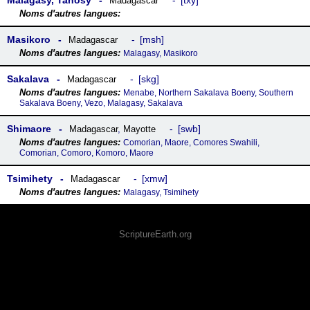
Malagasy, Tanosy
txy
Madagascar
Masikoro
msh
Madagascar
Malagasy, Masikoro
Sakalava
skg
Madagascar
Menabe, Northern Sakalava Boeny, Southern
Sakalava Boeny, Vezo, Malagasy, Sakalava
Shimaore
swb
Madagascar
,
Mayotte
Comorian, Maore, Comores Swahili,
Comorian, Comoro, Komoro, Maore
Tsimihety
xmw
Madagascar
Malagasy, Tsimihety
ScriptureEarth.org