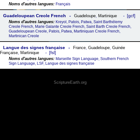
Français
Guadeloupean Creole French
gcf
Guadeloupe
,
Martinique
Kreyol, Patois, Patwa, Saint Barthélemy
Creole French, Marie Galante Creole French, Saint Barth Creole French,
Guadeloupean Creole, Patois, Patwa, Martiniquan Creole French,
Martinican Creole
Langue des signes française
France
,
Guadeloupe
,
Guinée
fsl
Française
,
Martinique
Marseille Sign Language, Southern French
Sign Language, LSF, Langue des signes française
ScriptureEarth.org