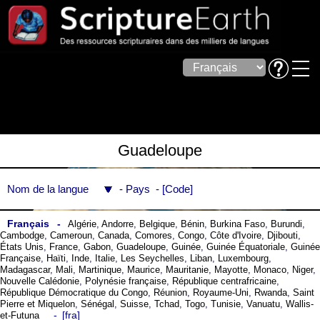
Guadeloupe
Nom de la langue
Pays
Code
Français
Algérie
,
Andorre
,
Belgique
,
Bénin
,
Burkina Faso
,
Burundi
,
Cambodge
,
Cameroun
,
Canada
,
Comores
,
Congo
,
Côte dꞌIvoire
,
Djibouti
,
États Unis
,
France
,
Gabon
,
Guadeloupe
,
Guinée
,
Guinée Équatoriale
,
Guinée
Française
,
Haïti
,
Inde
,
Italie
,
Les Seychelles
,
Liban
,
Luxembourg
,
Madagascar
,
Mali
,
Martinique
,
Maurice
,
Mauritanie
,
Mayotte
,
Monaco
,
Niger
,
Nouvelle Calédonie
,
Polynésie française
,
République centrafricaine
,
République Démocratique du Congo
,
Réunion
,
Royaume-Uni
,
Rwanda
,
Saint
Pierre et Miquelon
,
Sénégal
,
Suisse
,
Tchad
,
Togo
,
Tunisie
,
Vanuatu
,
Wallis-
fra
et-Futuna