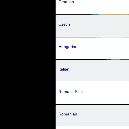
Croatian
Czech
Hungarian
Italian
Romani, Sinti
Romanian