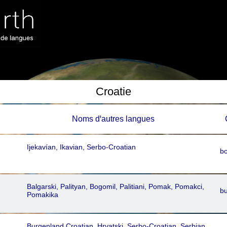
Croatie
Noms dꞌautres langues
Ijekavían, Ikavian, Serbo-Croatian
b
Balgarski, Palityan, Bogomil, Palitiani, Pomak, Pomakci,
bu
Pomakika
Burgenland Croatian, Hrvatski, Serbo-Croatian, Serbian,