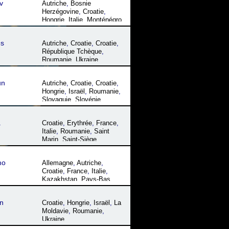
v
Autriche
,
Bosnie
Herzégovine
,
Croatie
,
Hongrie
,
Italie
,
Monténégro
,
Serbie
,
Slovaquie
,
Slovénie
es
Autriche
,
Croatie
,
Croatie
,
République Tchèque
,
Roumanie
,
Ukraine
un
Autriche
,
Croatie
,
Croatie
,
Hongrie
,
Israël
,
Roumanie
,
Slovaquie
,
Slovénie
,
Ukraine
a
Croatie
,
Erythrée
,
France
,
Italie
,
Roumanie
,
Saint
Marin
,
Saint-Siège
,
Slovénie
,
Somalie
,
Suisse
mo
Allemagne
,
Autriche
,
Croatie
,
France
,
Italie
,
Kazakhstan
,
Pays-Bas
,
Pologne
,
République
Tchèque
,
Serbie
,
Slovénie
,
n
Croatie
,
Hongrie
,
Israël
,
La
Suisse
Moldavie
,
Roumanie
,
Ukraine