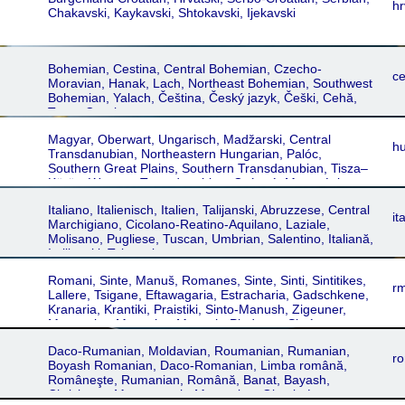
hr
Chakavski, Kaykavski, Shtokavski, Ijekavski
Bohemian, Cestina, Central Bohemian, Czecho-
c
Moravian, Hanak, Lach, Northeast Bohemian, Southwest
Bohemian, Yalach, Čeština, Český jazyk, Češki, Cehă,
Texas Czech
Magyar, Oberwart, Ungarisch, Madžarski, Central
h
Transdanubian, Northeastern Hungarian, Palóc,
Southern Great Plains, Southern Transdanubian, Tisza–
Körös, Western Transdanubian, Csángó, Mezoségi,
Székely, Maghiar, Mađarski, Maďarský, Uhorsʹkyy
Italiano, Italienisch, Italien, Talijanski, Abruzzese, Central
it
Marchigiano, Cicolano-Reatino-Aquilano, Laziale,
Molisano, Pugliese, Tuscan, Umbrian, Salentino, Italiană,
Italijanski, Talyaaniga
Romani, Sinte, Manuš, Romanes, Sinte, Sinti, Sintitikes,
r
Lallere, Tsigane, Eftawagaria, Estracharia, Gadschkene,
Kranaria, Krantiki, Praistiki, Sinto-Manush, Zigeuner,
Manouche, Manuche, Manush, Piedmont Sintí,
Slovenian-Croatian, Venetian Sinti, Piedmontese Sinti,
Daco-Rumanian, Moldavian, Roumanian, Rumanian,
Abbruzzesi, Serbian Romani, Slovenian-Croatian
ro
Boyash Romanian, Daco-Romanian, Limba română,
Romani, Sasítka Romá
Româneşte, Rumanian, Română, Banat, Bayash,
Chrishana, Maramuresh, Muntenian, Oltenia-Lesser