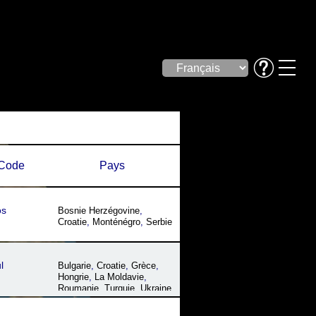
Code
Pays
os
Bosnie Herzégovine
,
Croatie
,
Monténégro
,
Serbie
l
Bulgarie
,
Croatie
,
Grèce
,
Hongrie
,
La Moldavie
,
Roumanie
,
Turquie
,
Ukraine