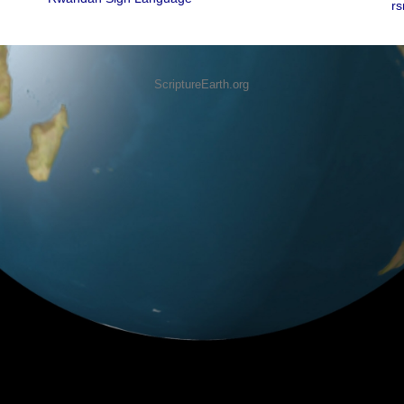
rs
ScriptureEarth.org