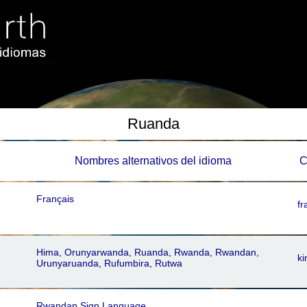
Ruanda
Nombres alternativos del idioma
C
Français
fr
Hima, Orunyarwanda, Ruanda, Rwanda, Rwandan,
ki
Urunyaruanda, Rufumbira, Rutwa
Rwandan Sign Language