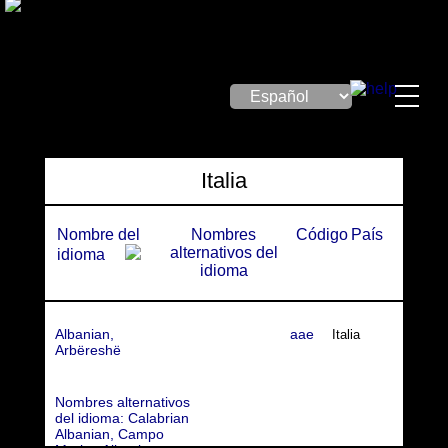
Italia
Nombre del
Nombres
Código
País
alternativos del
idioma
idioma
Albanian,
aae
Italia
Arbëreshë
Calabrian
Albanian, Campo