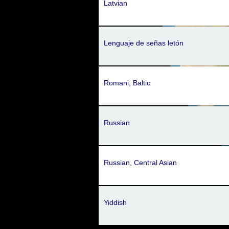
Latvian
Lenguaje de señas letón
Romani, Baltic
Russian
Russian, Central Asian
Yiddish