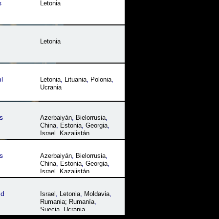
s
Letonia
Letonia
l
Letonia
,
Lituania
,
Polonia
,
Ucrania
s
Azerbaiyán
,
Bielorrusia
,
China
,
Estonia
,
Georgia
,
Israel
,
Kazajistán
,
Kirguizistán
,
Letonia
,
Lituania
,
Moldavia
,
s
Azerbaiyán
,
Bielorrusia
,
Mongolia
,
Rusia
,
China
,
Estonia
,
Georgia
,
Tayikistán
,
Ucrania
,
Israel
,
Kazajistán
,
Uzbekistán
Kirguizistán
,
Letonia
,
Lituania
,
Moldavia
,
dd
Israel
,
Letonia
,
Moldavia
,
Mongolia
,
Rusia
,
Rumania; Rumanía
,
Tayikistán
,
Ucrania
,
Suecia
,
Ucrania
Uzbekistán