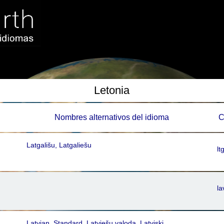
Letonia
Nombres alternativos del idioma
C
Latgališu, Latgaliešu
lt
la
Latvian, Standard, Latviešu valoda, Latviski