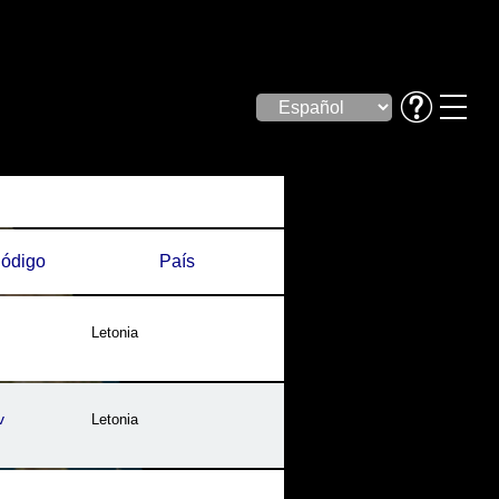
ódigo
País
g
Letonia
v
Letonia