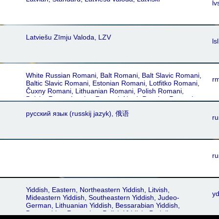
lv
Latviešu Zīmju Valoda, LZV
lsl
White Russian Romani, Balt Romani, Balt Slavic Romani,
rm
Baltic Slavic Romani, Estonian Romani, Lotfitko Romani,
Čuxny Romani, Lithuanian Romani, Polish Romani,
Polska Roma, Latvian Romani, North Russian Romani,
Lettish Romani, Lotfitko Romani cib, Lotfítka Romá,
русский язык‎ (russkij jazyk), 俄语
Xaladytko, Xaladitka, Xaladytka, Roma, Romani, Rúska
ru
Romá
ru
Yiddish, Eastern, Northeastern Yiddish, Litvish,
y
Mideastern Yiddish, Southeastern Yiddish, Judeo-
German, Lithuanian Yiddish, Bessarabian Yiddish,
Bessarabian-Romanian, Polish Yiddish, Podolian,