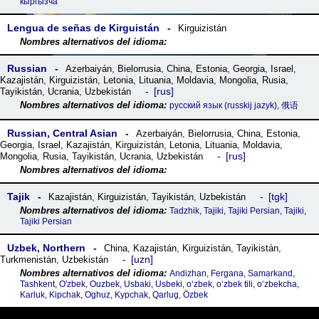
кыргызча
Lengua de señas de Kirguistán
Kirguizistán
Russian
Azerbaiyán
,
Bielorrusia
,
China
,
Estonia
,
Georgia
,
Israel
,
Kazajistán
,
Kirguizistán
,
Letonia
,
Lituania
,
Moldavia
,
Mongolia
,
Rusia
,
rus
Tayikistán
,
Ucrania
,
Uzbekistán
русский язык‎ (russkij jazyk), 俄语
Russian, Central Asian
Azerbaiyán
,
Bielorrusia
,
China
,
Estonia
,
Georgia
,
Israel
,
Kazajistán
,
Kirguizistán
,
Letonia
,
Lituania
,
Moldavia
,
rus
Mongolia
,
Rusia
,
Tayikistán
,
Ucrania
,
Uzbekistán
Tajik
tgk
Kazajistán
,
Kirguizistán
,
Tayikistán
,
Uzbekistán
Tadzhik, Tajiki, Tajiki Persian, Tajiki,
Tajiki Persian
Uzbek, Northern
China
,
Kazajistán
,
Kirguizistán
,
Tayikistán
,
uzn
Turkmenistán
,
Uzbekistán
Andizhan, Fergana, Samarkand,
Tashkent, O'zbek, Ouzbek, Usbaki, Usbeki, oʻzbek, oʻzbek tili, oʻzbekcha,
Karluk, Kipchak, Oghuz, Kypchak, Qarlug, Özbek