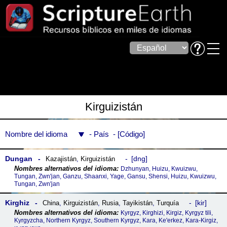
Kirguizistán
Nombre del idioma
País
Código
Dungan
dng
Kazajistán
,
Kirguizistán
Dzhunyan, Huizu, Kwuizwu,
Tungan, Zwn'jan, Ganzu, Shaanxi, Yage, Gansu, Shensi, Huizu, Kwuizwu,
Tungan, Zwn'jan
Kirghiz
kir
China
,
Kirguizistán
,
Rusia
,
Tayikistán
,
Turquía
Kyrgyz, Kirghizi, Kirgiz, Kyrgyz tili,
Kyrgyzcha, Northern Kyrgyz, Southern Kyrgyz, Kara, Ke'erkez, Kara-Kirgiz,