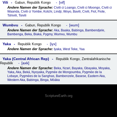
Vili
vif
Gabun
,
Republik Kongo
Civili ci Loango, Civili ci Moongo, Civili ci
Waanda, Civili ci Yombe, Kotchi, Lindji, Woyo, Bavili, Civili, Fiot, Fiote,
Tshivili, Tsivili
Wumbvu
wum
Gabun
,
Republik Kongo
Aka, Baaka, Babinga, Bambendjele,
Bambenga, Beka, Biaka, Pygmy, Wumvu, Wumbu
Yaka
iyx
Republik Kongo
Iyaka, West Teke, Yaa
Yaka (Central African Rep)
Republik Kongo
,
Zentralafrikanische
axk
Republik
Beka, Nzari, Bayaka, Gbayaka, Moyaka,
Yaka, Aka, Beká, Nyoyaka, Pygmée de Mongoumba, Pygmée de la
Lobaye, Pygmées de la Sanghas, Bambenzele, Basese, Eastern Aka,
Western Aka, Babinga, Binga, Mòáka
ScriptureEarth.org