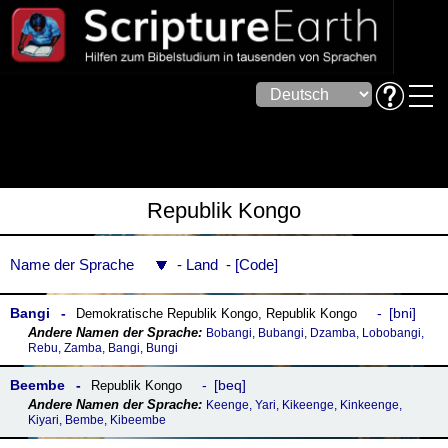
Republik Kongo
Name der Sprache
Land
Code
Bangi
bni
Demokratische Republik Kongo
,
Republik Kongo
Bobangi, Bubangi, Dzamba, Lobobangi,
Rebu, Zamba, Bangi, Bungi
Beembe
beq
Republik Kongo
Keenge, Yari, Kikeenge, Kinkeenge,
Kiyari, Bembe, Kibeembe