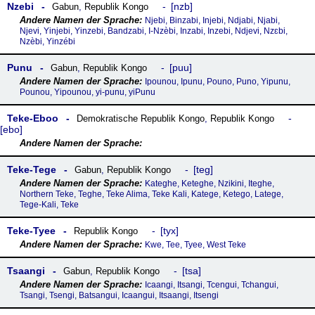
Nzebi
nzb
Gabun
,
Republik Kongo
Njebi, Binzabi, Injebi, Ndjabi, Njabi,
Njevi, Yinjebi, Yinzebi, Bandzabi, I-Nzèbi, Inzabi, Inzebi, Ndjevi, Nzɛbi,
Nzèbi, Yinzébi
Punu
puu
Gabun
,
Republik Kongo
Ipounou, Ipunu, Pouno, Puno, Yipunu,
Pounou, Yipounou, yi-punu, yiPunu
Teke-Eboo
Demokratische Republik Kongo
,
Republik Kongo
ebo
Teke-Tege
teg
Gabun
,
Republik Kongo
Kateghe, Keteghe, Nzikini, Iteghe,
Northern Teke, Teghe, Teke Alima, Teke Kali, Katege, Ketego, Latege,
Tege-Kali, Teke
Teke-Tyee
tyx
Republik Kongo
Kwe, Tee, Tyee, West Teke
Tsaangi
tsa
Gabun
,
Republik Kongo
Icaangi, Itsangi, Tcengui, Tchangui,
Tsangi, Tsengi, Batsangui, Icaangui, Itsaangi, Itsengi