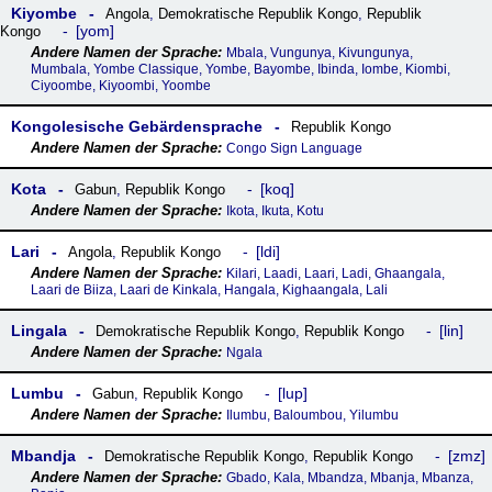
Kiyombe
Angola
,
Demokratische Republik Kongo
,
Republik
yom
Kongo
Mbala, Vungunya, Kivungunya,
Mumbala, Yombe Classique, Yombe, Bayombe, Ibinda, Iombe, Kiombi,
Ciyoombe, Kiyoombi, Yoombe
Kongolesische Gebärdensprache
Republik Kongo
Congo Sign Language
Kota
koq
Gabun
,
Republik Kongo
Ikota, Ikuta, Kotu
Lari
ldi
Angola
,
Republik Kongo
Kilari, Laadi, Laari, Ladi, Ghaangala,
Laari de Biiza, Laari de Kinkala, Hangala, Kighaangala, Lali
Lingala
lin
Demokratische Republik Kongo
,
Republik Kongo
Ngala
Lumbu
lup
Gabun
,
Republik Kongo
Ilumbu, Baloumbou, Yilumbu
Mbandja
zmz
Demokratische Republik Kongo
,
Republik Kongo
Gbado, Kala, Mbandza, Mbanja, Mbanza,