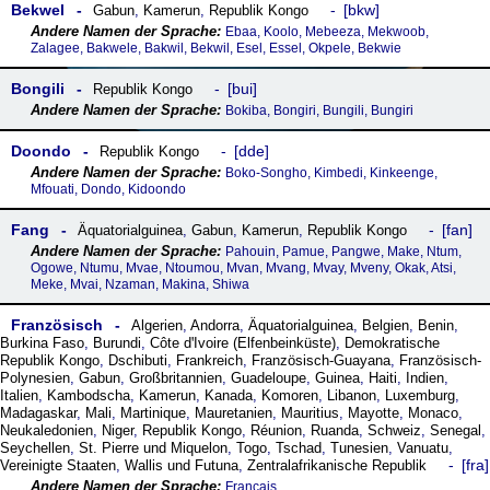
Bekwel
bkw
Gabun
,
Kamerun
,
Republik Kongo
Ebaa, Koolo, Mebeeza, Mekwoob,
Zalagee, Bakwele, Bakwil, Bekwil, Esel, Essel, Okpele, Bekwie
Bongili
bui
Republik Kongo
Bokiba, Bongiri, Bungili, Bungiri
Doondo
dde
Republik Kongo
Boko-Songho, Kimbedi, Kinkeenge,
Mfouati, Dondo, Kidoondo
Fang
fan
Äquatorialguinea
,
Gabun
,
Kamerun
,
Republik Kongo
Pahouin, Pamue, Pangwe, Make, Ntum,
Ogowe, Ntumu, Mvae, Ntoumou, Mvan, Mvang, Mvay, Mveny, Okak, Atsi,
Meke, Mvai, Nzaman, Makina, Shiwa
Französisch
Algerien
,
Andorra
,
Äquatorialguinea
,
Belgien
,
Benin
,
Burkina Faso
,
Burundi
,
Côte dꞌIvoire (Elfenbeinküste)
,
Demokratische
Republik Kongo
,
Dschibuti
,
Frankreich
,
Französisch-Guayana
,
Französisch-
Polynesien
,
Gabun
,
Großbritannien
,
Guadeloupe
,
Guinea
,
Haiti
,
Indien
,
Italien
,
Kambodscha
,
Kamerun
,
Kanada
,
Komoren
,
Libanon
,
Luxemburg
,
Madagaskar
,
Mali
,
Martinique
,
Mauretanien
,
Mauritius
,
Mayotte
,
Monaco
,
Neukaledonien
,
Niger
,
Republik Kongo
,
Réunion
,
Ruanda
,
Schweiz
,
Senegal
,
Seychellen
,
St. Pierre und Miquelon
,
Togo
,
Tschad
,
Tunesien
,
Vanuatu
,
fra
Vereinigte Staaten
,
Wallis und Futuna
,
Zentralafrikanische Republik
Français