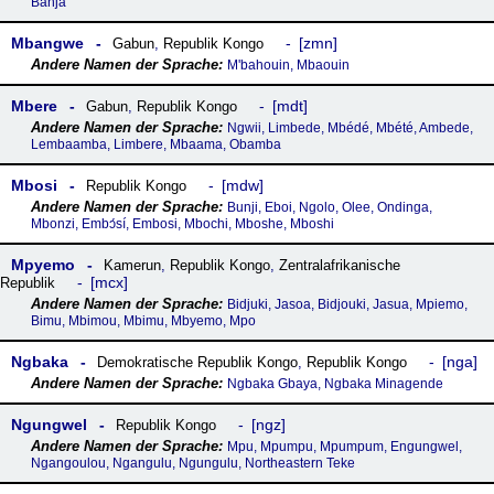
Banja
Mbangwe
zmn
Gabun
,
Republik Kongo
M'bahouin, Mbaouin
Mbere
mdt
Gabun
,
Republik Kongo
Ngwii, Limbede, Mbédé, Mbété, Ambede,
Lembaamba, Limbere, Mbaama, Obamba
Mbosi
mdw
Republik Kongo
Bunji, Eboi, Ngolo, Olee, Ondinga,
Mbonzi, Embɔ́sí, Embosi, Mbochi, Mboshe, Mboshi
Mpyemo
Kamerun
,
Republik Kongo
,
Zentralafrikanische
mcx
Republik
Bidjuki, Jasoa, Bidjouki, Jasua, Mpiemo,
Bimu, Mbimou, Mbimu, Mbyemo, Mpo
Ngbaka
nga
Demokratische Republik Kongo
,
Republik Kongo
Ngbaka Gbaya, Ngbaka Minagende
Ngungwel
ngz
Republik Kongo
Mpu, Mpumpu, Mpumpum, Engungwel,
Ngangoulou, Ngangulu, Ngungulu, Northeastern Teke