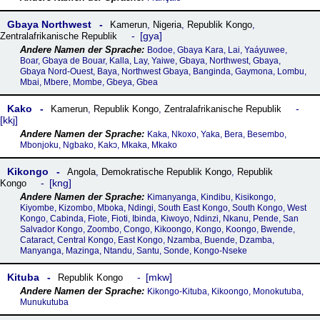
Gbaya Northwest
Kamerun
,
Nigeria
,
Republik Kongo
,
gya
Zentralafrikanische Republik
Bodoe, Gbaya Kara, Lai, Yaáyuwee,
Boar, Gbaya de Bouar, Kalla, Lay, Yaiwe, Gbaya, Northwest, Gbaya,
Gbaya Nord-Ouest, Baya, Northwest Gbaya, Banginda, Gaymona, Lombu,
Mbai, Mbere, Mombe, Gbeya, Gbea
Kako
Kamerun
,
Republik Kongo
,
Zentralafrikanische Republik
kkj
Kaka, Nkoxo, Yaka, Bera, Besembo,
Mbonjoku, Ngbako, Kakɔ, Mkaka, Mkako
Kikongo
Angola
,
Demokratische Republik Kongo
,
Republik
kng
Kongo
Kimanyanga, Kindibu, Kisikongo,
Kiyombe, Kizombo, Mboka, Ndingi, South East Kongo, South Kongo, West
Kongo, Cabinda, Fiote, Fioti, Ibinda, Kiwoyo, Ndinzi, Nkanu, Pende, San
Salvador Kongo, Zoombo, Congo, Kikoongo, Kongo, Koongo, Bwende,
Cataract, Central Kongo, East Kongo, Nzamba, Buende, Dzamba,
Manyanga, Mazinga, Ntandu, Santu, Sonde, Kongo-Nseke
Kituba
mkw
Republik Kongo
Kikongo-Kituba, Kikoongo, Monokutuba,
Munukutuba