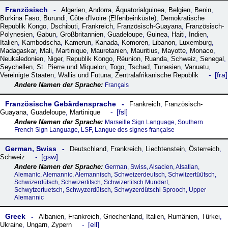
Französisch
Algerien
,
Andorra
,
Äquatorialguinea
,
Belgien
,
Benin
,
Burkina Faso
,
Burundi
,
Côte dꞌIvoire (Elfenbeinküste)
,
Demokratische
Republik Kongo
,
Dschibuti
,
Frankreich
,
Französisch-Guayana
,
Französisch-
Polynesien
,
Gabun
,
Großbritannien
,
Guadeloupe
,
Guinea
,
Haiti
,
Indien
,
Italien
,
Kambodscha
,
Kamerun
,
Kanada
,
Komoren
,
Libanon
,
Luxemburg
,
Madagaskar
,
Mali
,
Martinique
,
Mauretanien
,
Mauritius
,
Mayotte
,
Monaco
,
Neukaledonien
,
Niger
,
Republik Kongo
,
Réunion
,
Ruanda
,
Schweiz
,
Senegal
,
Seychellen
,
St. Pierre und Miquelon
,
Togo
,
Tschad
,
Tunesien
,
Vanuatu
,
fra
Vereinigte Staaten
,
Wallis und Futuna
,
Zentralafrikanische Republik
Français
Französische Gebärdensprache
Frankreich
,
Französisch-
fsl
Guayana
,
Guadeloupe
,
Martinique
Marseille Sign Language, Southern
French Sign Language, LSF, Langue des signes française
German, Swiss
Deutschland
,
Frankreich
,
Liechtenstein
,
Österreich
,
gsw
Schweiz
German, Swiss, Alsacien, Alsatian,
Alemanic, Alemannic, Alemannisch, Schweizerdeutsch, Schwiizertüütsch,
Schwizerdütsch, Schwizertitsch, Schwizertitsch Mundart,
Schwytzertuetsch, Schwyzerdütsch, Schwyzerdütschi Sprooch, Upper
Alemannic
Greek
Albanien
,
Frankreich
,
Griechenland
,
Italien
,
Rumänien
,
Türkei
,
ell
Ukraine
,
Ungarn
,
Zypern