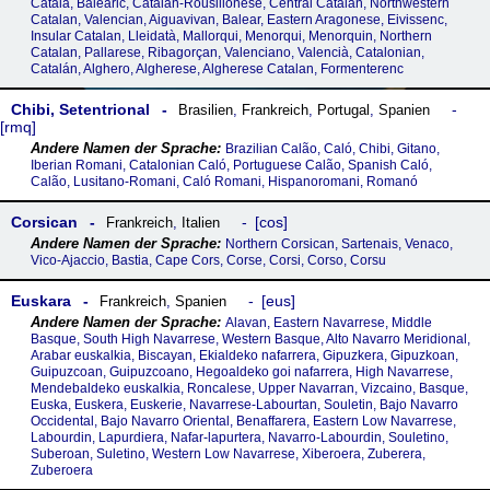
Català, Balearic, Catalan-Rousillonese, Central Catalan, Northwestern
Catalan, Valencian, Aiguavivan, Balear, Eastern Aragonese, Eivissenc,
Insular Catalan, Lleidatà, Mallorqui, Menorqui, Menorquin, Northern
Catalan, Pallarese, Ribagorçan, Valenciano, Valencià, Catalonian,
Catalán, Alghero, Algherese, Algherese Catalan, Formenterenc
Chibi, Setentrional
Brasilien
,
Frankreich
,
Portugal
,
Spanien
rmq
Brazilian Calão, Caló, Chibi, Gitano,
Iberian Romani, Catalonian Caló, Portuguese Calão, Spanish Caló,
Calão, Lusitano-Romani, Caló Romani, Hispanoromani, Romanó
Corsican
cos
Frankreich
,
Italien
Northern Corsican, Sartenais, Venaco,
Vico-Ajaccio, Bastia, Cape Cors, Corse, Corsi, Corso, Corsu
Euskara
eus
Frankreich
,
Spanien
Alavan, Eastern Navarrese, Middle
Basque, South High Navarrese, Western Basque, Alto Navarro Meridional,
Arabar euskalkia, Biscayan, Ekialdeko nafarrera, Gipuzkera, Gipuzkoan,
Guipuzcoan, Guipuzcoano, Hegoaldeko goi nafarrera, High Navarrese,
Mendebaldeko euskalkia, Roncalese, Upper Navarran, Vizcaino, Basque,
Euska, Euskera, Euskerie, Navarrese-Labourtan, Souletin, Bajo Navarro
Occidental, Bajo Navarro Oriental, Benaffarera, Eastern Low Navarrese,
Labourdin, Lapurdiera, Nafar-lapurtera, Navarro-Labourdin, Souletino,
Suberoan, Suletino, Western Low Navarrese, Xiberoera, Zuberera,
Zuberoera