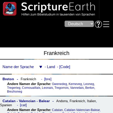
Frankreich
Name der Sprache
Land
Code
Breton
bre
Frankreich
Gwenedeg, Kerneveg, Leoneg,
Tregerieg, Cornouaillais, Leonais, Tregorrois, Vannetais, Berton,
Brezhoneg
Catalan - Valencian - Balear
Andorra
,
Frankreich
,
Italien
,
cat
Spanien
Catalan, Catalan-Valencian-Balear,