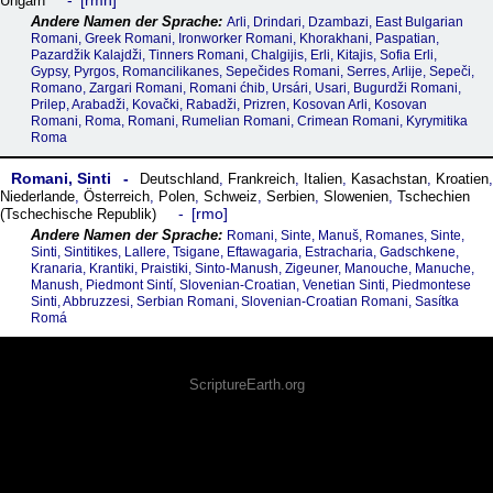
rmn
Ungarn
Arli, Drindari, Dzambazi, East Bulgarian
Romani, Greek Romani, Ironworker Romani, Khorakhani, Paspatian,
Pazardžik Kalajdži, Tinners Romani, Chalgijis, Erli, Kitajis, Sofia Erli,
Gypsy, Pyrgos, Romancilikanes, Sepečides Romani, Serres, Arlije, Sepeči,
Romano, Zargari Romani, Romani ćhib, Ursári, Usari, Bugurdži Romani,
Prilep, Arabadži, Kovački, Rabadži, Prizren, Kosovan Arli, Kosovan
Romani, Roma, Romani, Rumelian Romani, Crimean Romani, Kyrymitika
Roma
Romani, Sinti
Deutschland
,
Frankreich
,
Italien
,
Kasachstan
,
Kroatien
,
Niederlande
,
Österreich
,
Polen
,
Schweiz
,
Serbien
,
Slowenien
,
Tschechien
rmo
(Tschechische Republik)
Romani, Sinte, Manuš, Romanes, Sinte,
Sinti, Sintitikes, Lallere, Tsigane, Eftawagaria, Estracharia, Gadschkene,
Kranaria, Krantiki, Praistiki, Sinto-Manush, Zigeuner, Manouche, Manuche,
Manush, Piedmont Sintí, Slovenian-Croatian, Venetian Sinti, Piedmontese
Sinti, Abbruzzesi, Serbian Romani, Slovenian-Croatian Romani, Sasítka
Romá
ScriptureEarth.org