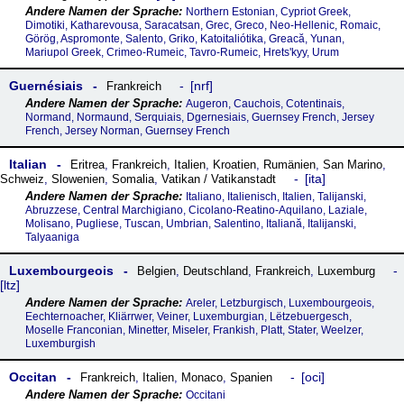
Northern Estonian, Cypriot Greek,
Dimotiki, Katharevousa, Saracatsan, Grec, Greco, Neo-Hellenic, Romaic,
Görög, Aspromonte, Salento, Griko, Katoitaliótika, Greacă, Yunan,
Mariupol Greek, Crimeo-Rumeic, Tavro-Rumeic, Hretsʹkyy, Urum
Guernésiais
nrf
Frankreich
Augeron, Cauchois, Cotentinais,
Normand, Normaund, Serquiais, Dgernesiais, Guernsey French, Jersey
French, Jersey Norman, Guernsey French
Italian
Eritrea
,
Frankreich
,
Italien
,
Kroatien
,
Rumänien
,
San Marino
,
ita
Schweiz
,
Slowenien
,
Somalia
,
Vatikan / Vatikanstadt
Italiano, Italienisch, Italien, Talijanski,
Abruzzese, Central Marchigiano, Cicolano-Reatino-Aquilano, Laziale,
Molisano, Pugliese, Tuscan, Umbrian, Salentino, Italiană, Italijanski,
Talyaaniga
Luxembourgeois
Belgien
,
Deutschland
,
Frankreich
,
Luxemburg
ltz
Areler, Letzburgisch, Luxembourgeois,
Eechternoacher, Kliärrwer, Veiner, Luxemburgian, Lëtzebuergesch,
Moselle Franconian, Minetter, Miseler, Frankish, Platt, Stater, Weelzer,
Luxemburgish
Occitan
oci
Frankreich
,
Italien
,
Monaco
,
Spanien
Occitani