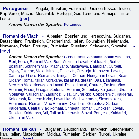
Portuguese
Angola
,
Brasilien
,
Frankreich
,
Guinea-Bissau
,
Indien
,
Kap Verde
,
Macau
,
Mosambik
,
Portugal
,
São Tomé und Príncipe
,
Timor-
por
Leste
Português
Romani de Vlach
Albanien
,
Bosnien und Herzegovina
,
Bulgarien
,
Deutschland
,
Frankreich
,
Griechenland
,
Italien
,
Kolumbien
,
Niederlande
,
Norwegen
,
Polen
,
Portugal
,
Rumänien
,
Russland
,
Schweden
,
Slowakei
rmy
Gurbet, North Albanian, South Albanian,
Fieri, Korça, Romani Vlax, Rom, Austrian Lovari, Kalderash, Serbo-
Bosnian, Southern Vlax, Machvano, Machwaya, Danubian, Gurbéti,
Gypsy, Tsigene, Vlax, Ihtiman, Filipidzía, Grekurja, Kalpazea, Lovari,
Xandurja, Greco, Romanés, Tsingani, Cerhari, Hungarian Lovari, Beás,
Cigány, Roma, Italian Xoraxane, Italian Kalderash, Das, Džambazi,
Mexican Vlax, Norwegian Lovari, Polish Lovari, Churari, Eastern Vlax
Romani, Gabor, Ghagar, Sedentar Romani, Sedentary Bulgarian, Ukraine-
Moldavia, Vallachian, Zagundzi, Bisa, Churarícko, Coppersmith, Kalderari,
Kelderash, Kelderashícko, Lovarícko, Machvanmcko, Sievemakers,
Romanese, Romani, Vlax Romany, Dzambazi, Gurbetsky, Serbian
Kalderash, Central Vlax Romani, Crimean Romani, Chokeshi Lovari,
Russian Kalderash, Arli, Taikon Kalderash, Slovak Bougesti, Kaldarári,
Ukrainian Vlax
Romani, Balkan
Bulgarien
,
Deutschland
,
Frankreich
,
Griechenland
,
Iran
,
Italien
,
Mazedonien
,
Moldau
,
Rumänien
,
Serbien
,
Türkei
,
Ukraine
,