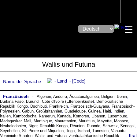
Wallis und Futuna
Land
Code
Name der Sprache
Französisch
Algerien
,
Andorra
,
Äquatorialguinea
,
Belgien
,
Benin
,
Burkina Faso
,
Burundi
,
Côte dꞌIvoire (Elfenbeinküste)
,
Demokratische
Republik Kongo
,
Dschibuti
,
Frankreich
,
Französisch-Guayana
,
Französisch-
Polynesien
,
Gabun
,
Großbritannien
,
Guadeloupe
,
Guinea
,
Haiti
,
Indien
,
Italien
,
Kambodscha
,
Kamerun
,
Kanada
,
Komoren
,
Libanon
,
Luxemburg
,
Madagaskar
,
Mali
,
Martinique
,
Mauretanien
,
Mauritius
,
Mayotte
,
Monaco
,
Neukaledonien
,
Niger
,
Republik Kongo
,
Réunion
,
Ruanda
,
Schweiz
,
Senegal
,
Seychellen
,
St. Pierre und Miquelon
,
Togo
,
Tschad
,
Tunesien
,
Vanuatu
,
fra
Vereinigte Staaten
,
Wallis und Futuna
,
Zentralafrikanische Republik