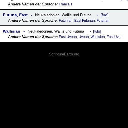
Français
Futuna, East
fud
Neukaledonien
,
Wallis und Futuna
Futunian, East Futunan, Futunan
Wallisian
wls
Neukaledonien
,
Wallis und Futuna
East Uvean, Uvean, Wallisien, East Uvea
ScriptureEarth.org