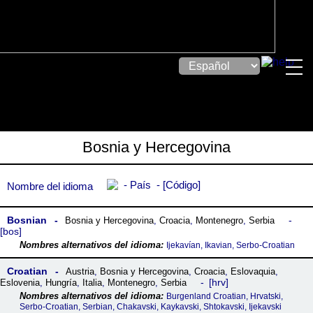
Bosnia y Hercegovina
País
Código
Nombre del idioma
Bosnian
Bosnia y Hercegovina
,
Croacia
,
Montenegro
,
Serbia
bos
Ijekavían, Ikavian, Serbo-Croatian
Croatian
Austria
,
Bosnia y Hercegovina
,
Croacia
,
Eslovaquia
,
hrv
Eslovenia
,
Hungría
,
Italia
,
Montenegro
,
Serbia
Burgenland Croatian, Hrvatski,
Serbo-Croatian, Serbian, Chakavski, Kaykavski, Shtokavski, Ijekavski