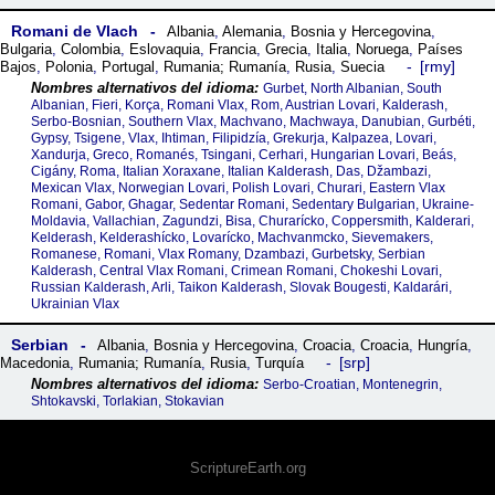
Romani de Vlach
Albania
,
Alemania
,
Bosnia y Hercegovina
,
Bulgaria
,
Colombia
,
Eslovaquia
,
Francia
,
Grecia
,
Italia
,
Noruega
,
Países
rmy
Bajos
,
Polonia
,
Portugal
,
Rumania; Rumanía
,
Rusia
,
Suecia
Gurbet, North Albanian, South
Albanian, Fieri, Korça, Romani Vlax, Rom, Austrian Lovari, Kalderash,
Serbo-Bosnian, Southern Vlax, Machvano, Machwaya, Danubian, Gurbéti,
Gypsy, Tsigene, Vlax, Ihtiman, Filipidzía, Grekurja, Kalpazea, Lovari,
Xandurja, Greco, Romanés, Tsingani, Cerhari, Hungarian Lovari, Beás,
Cigány, Roma, Italian Xoraxane, Italian Kalderash, Das, Džambazi,
Mexican Vlax, Norwegian Lovari, Polish Lovari, Churari, Eastern Vlax
Romani, Gabor, Ghagar, Sedentar Romani, Sedentary Bulgarian, Ukraine-
Moldavia, Vallachian, Zagundzi, Bisa, Churarícko, Coppersmith, Kalderari,
Kelderash, Kelderashícko, Lovarícko, Machvanmcko, Sievemakers,
Romanese, Romani, Vlax Romany, Dzambazi, Gurbetsky, Serbian
Kalderash, Central Vlax Romani, Crimean Romani, Chokeshi Lovari,
Russian Kalderash, Arli, Taikon Kalderash, Slovak Bougesti, Kaldarári,
Ukrainian Vlax
Serbian
Albania
,
Bosnia y Hercegovina
,
Croacia
,
Croacia
,
Hungría
,
srp
Macedonia
,
Rumania; Rumanía
,
Rusia
,
Turquía
Serbo-Croatian, Montenegrin,
Shtokavski, Torlakian, Stokavian
ScriptureEarth.org