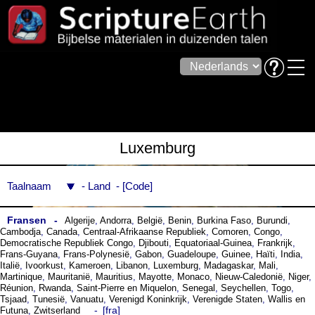
Luxemburg
Taalnaam
Land
Code
Fransen
Algerije
,
Andorra
,
België
,
Benin
,
Burkina Faso
,
Burundi
,
Cambodja
,
Canada
,
Centraal-Afrikaanse Republiek
,
Comoren
,
Congo
,
Democratische Republiek Congo
,
Djibouti
,
Equatoriaal-Guinea
,
Frankrijk
,
Frans-Guyana
,
Frans-Polynesië
,
Gabon
,
Guadeloupe
,
Guinee
,
Haïti
,
India
,
Italië
,
Ivoorkust
,
Kameroen
,
Libanon
,
Luxemburg
,
Madagaskar
,
Mali
,
Martinique
,
Mauritanië
,
Mauritius
,
Mayotte
,
Monaco
,
Nieuw-Caledonië
,
Niger
,
Réunion
,
Rwanda
,
Saint-Pierre en Miquelon
,
Senegal
,
Seychellen
,
Togo
,
Tsjaad
,
Tunesië
,
Vanuatu
,
Verenigd Koninkrijk
,
Verenigde Staten
,
Wallis en
fra
Futuna
,
Zwitserland