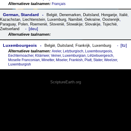
Français
German, Standard
België
,
Denemarken
,
Duitsland
,
Hongarije
,
Italië
,
Kazachstan
,
Liechtenstein
,
Luxemburg
,
Namibië
,
Oekraïne
,
Oostenrijk
,
Paraguay
,
Polen
,
Roemenië
,
Slovenië
,
Slowakije; Slovakije
,
Tsjechië
,
deu
Zwitserland
Luxembourgeois
ltz
België
,
Duitsland
,
Frankrijk
,
Luxemburg
Areler, Letzburgisch, Luxembourgeois,
Eechternoacher, Kliärrwer, Veiner, Luxemburgian, Lëtzebuergesch,
Moselle Franconian, Minetter, Miseler, Frankish, Platt, Stater, Weelzer,
Luxemburgish
ScriptureEarth.org