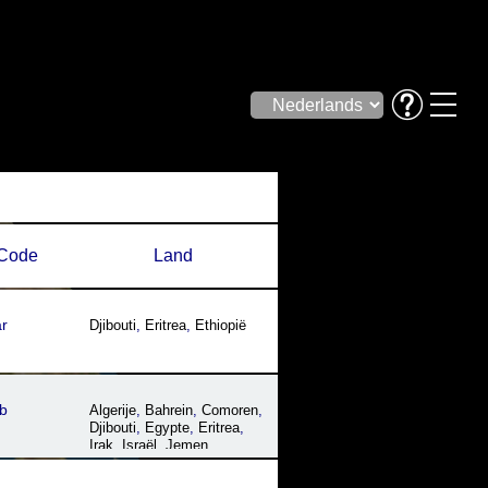
Code
Land
r
Djibouti
,
Eritrea
,
Ethiopië
b
Algerije
,
Bahrein
,
Comoren
,
Djibouti
,
Egypte
,
Eritrea
,
Irak
,
Israël
,
Jemen
,
Jordanië
,
Koeweit
,
Libanon
,
Libië
,
Marokko
,
Mauritanië
,