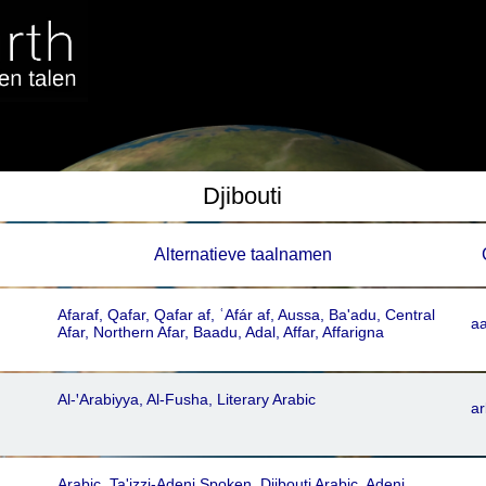
Djibouti
Alternatieve taalnamen
Afaraf, Qafar, Qafar af, ʿAfár af, Aussa, Ba'adu, Central
aa
Afar, Northern Afar, Baadu, Adal, Affar, Affarigna
Al-ꞌArabiyya, Al-Fusha, Literary Arabic
ar
Arabic, Ta'izzi-Adeni Spoken, Djibouti Arabic, Adeni,