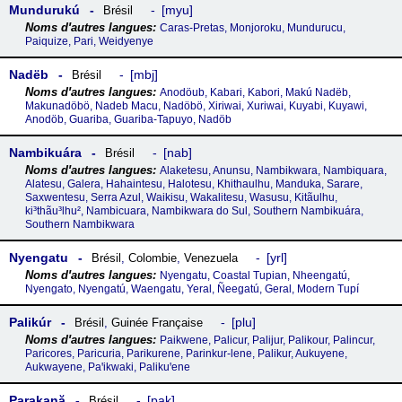
Mundurukú
myu
Brésil
Caras-Pretas, Monjoroku, Mundurucu,
Paiquize, Pari, Weidyenye
Nadëb
mbj
Brésil
Anodöub, Kabari, Kabori, Makú Nadëb,
Makunadöbö, Nadeb Macu, Nadöbö, Xiriwai, Xuriwai, Kuyabi, Kuyawi,
Anodöb, Guariba, Guariba-Tapuyo, Nadöb
Nambikuára
nab
Brésil
Alaketesu, Anunsu, Nambikwara, Nambiquara,
Alatesu, Galera, Hahaintesu, Halotesu, Khithaulhu, Manduka, Sarare,
Saxwentesu, Serra Azul, Waikisu, Wakalitesu, Wasusu, Kitãulhu,
ki³thãu³lhu², Nambicuara, Nambikwara do Sul, Southern Nambikuára,
Southern Nambikwara
Nyengatu
yrl
Brésil
,
Colombie
,
Venezuela
Nyengatu, Coastal Tupian, Nheengatú,
Nyengato, Nyengatú, Waengatu, Yeral, Ñeegatú, Geral, Modern Tupí
Palikúr
plu
Brésil
,
Guinée Française
Paikwene, Palicur, Palijur, Palikour, Palincur,
Paricores, Paricuria, Parikurene, Parinkur-lene, Palikur, Aukuyene,
Aukwayene, Paꞌikwaki, Palikuꞌene
Parakană
pak
Brésil