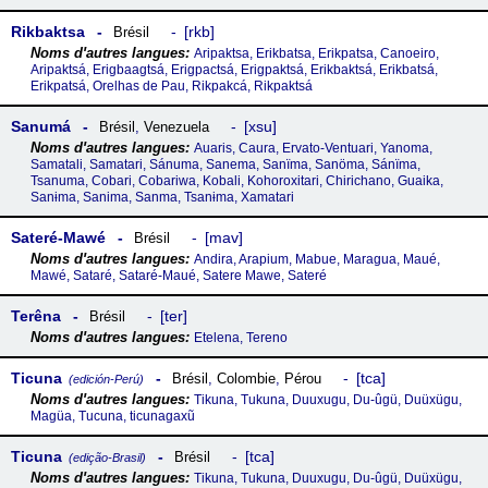
Rikbaktsa
rkb
Brésil
Aripaktsa, Erikbatsa, Erikpatsa, Canoeiro,
Aripaktsá, Erigbaagtsá, Erigpactsá, Erigpaktsá, Erikbaktsá, Erikbatsá,
Erikpatsá, Orelhas de Pau, Rikpakcá, Rikpaktsá
Sanumá
xsu
Brésil
,
Venezuela
Auaris, Caura, Ervato-Ventuari, Yanoma,
Samatali, Samatari, Sánuma, Sanema, Sanïma, Sanöma, Sánïma,
Tsanuma, Cobari, Cobariwa, Kobali, Kohoroxitari, Chirichano, Guaika,
Sanɨma, Sanima, Sanma, Tsanɨma, Xamatari
Sateré-Mawé
mav
Brésil
Andira, Arapium, Mabue, Maragua, Maué,
Mawé, Sataré, Sataré-Maué, Satere Mawe, Sateré
Terêna
ter
Brésil
Etelena, Tereno
Ticuna
tca
Brésil
,
Colombie
,
Pérou
(edición-Perú)
Tikuna, Tukuna, Duuxugu, Du-ûgü, Duüxügu,
Magüa, Tucuna, ticunagaxũ
Ticuna
tca
Brésil
(edição-Brasil)
Tikuna, Tukuna, Duuxugu, Du-ûgü, Duüxügu,