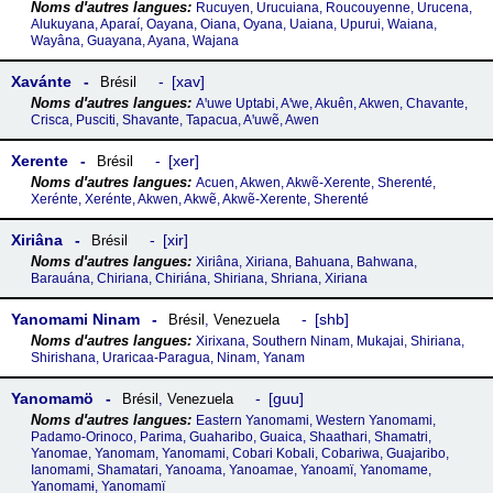
Rucuyen, Urucuiana, Roucouyenne, Urucena,
Alukuyana, Aparaí, Oayana, Oiana, Oyana, Uaiana, Upurui, Waiana,
Wayâna, Guayana, Ayana, Wajana
Xavánte
xav
Brésil
Aꞌuwe Uptabi, Aꞌwe, Akuên, Akwen, Chavante,
Crisca, Pusciti, Shavante, Tapacua, Aꞌuwẽ, Awen
Xerente
xer
Brésil
Acuen, Akwen, Akwẽ-Xerente, Sherenté,
Xerénte, Xerénte, Akwen, Akwẽ, Akwẽ-Xerente, Sherenté
Xiriâna
xir
Brésil
Xiriâna, Xiriana, Bahuana, Bahwana,
Barauána, Chiriana, Chiriána, Shiriana, Shriana, Xiriana
Yanomami Ninam
shb
Brésil
,
Venezuela
Xirixana, Southern Ninam, Mukajai, Shiriana,
Shirishana, Uraricaa-Paragua, Ninam, Yanam
Yanomamö
guu
Brésil
,
Venezuela
Eastern Yanomami, Western Yanomami,
Padamo-Orinoco, Parima, Guaharibo, Guaica, Shaathari, Shamatri,
Yanomae, Yanomam, Yanomami, Cobari Kobali, Cobariwa, Guajaribo,
Ianomami, Shamatari, Yanoama, Yanoamae, Yanoamï, Yanomame,
Yanomamɨ, Yanomamï