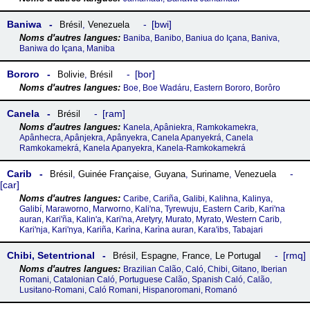
Baniwa
bwi
Brésil
,
Venezuela
Baniba, Banibo, Baniua do Içana, Baniva,
Baniwa do Içana, Maniba
Bororo
bor
Bolivie
,
Brésil
Boe, Boe Wadáru, Eastern Bororo, Borôro
Canela
ram
Brésil
Kanela, Apâniekra, Ramkokamekra,
Apânhecra, Apânjekra, Apânyekra, Canela Apanyekrá, Canela
Ramkokamekrá, Kanela Apanyekra, Kanela-Ramkokamekrá
Carib
Brésil
,
Guinée Française
,
Guyana
,
Suriname
,
Venezuela
car
Caribe, Cariña, Galibi, Kalihna, Kalinya,
Galibí, Maraworno, Marworno, Kali'na, Tyrewuju, Eastern Carib, Kari'na
auran, Kari'ña, Kalin'a, Kari'na, Aretyry, Murato, Myrato, Western Carib,
Kari'nja, Kari'nya, Kariña, Karìna, Karìna auran, Kara'ibs, Tabajari
Chibi, Setentrional
rmq
Brésil
,
Espagne
,
France
,
Le Portugal
Brazilian Calão, Caló, Chibi, Gitano, Iberian
Romani, Catalonian Caló, Portuguese Calão, Spanish Caló, Calão,
Lusitano-Romani, Caló Romani, Hispanoromani, Romanó