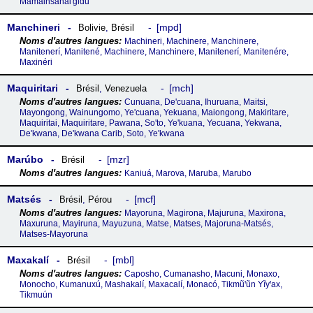
Mamainsahai'gidu
Manchineri
mpd
Bolivie
,
Brésil
Machineri, Machinere, Manchinere,
Manitenerí, Manitené, Machinere, Manchinere, Manitenerí, Manitenére,
Maxinéri
Maquiritari
mch
Brésil
,
Venezuela
Cunuana, De'cuana, Ihuruana, Maitsi,
Mayongong, Wainungomo, Ye'cuana, Yekuana, Maiongong, Makiritare,
Maquiritai, Maquiritare, Pawana, So'to, Ye'kuana, Yecuana, Yekwana,
De'kwana, De'kwana Carib, Soto, Ye'kwana
Marúbo
mzr
Brésil
Kaniuá, Marova, Maruba, Marubo
Matsés
mcf
Brésil
,
Pérou
Mayoruna, Magirona, Majuruna, Maxirona,
Maxuruna, Mayiruna, Mayuzuna, Matse, Matses, Majoruna-Matsés,
Matses-Mayoruna
Maxakalí
mbl
Brésil
Caposho, Cumanasho, Macuni, Monaxo,
Monocho, Kumanuxú, Mashakalí, Maxacalí, Monacó, Tikmũꞌũn Yĩyꞌax,
Tikmuún