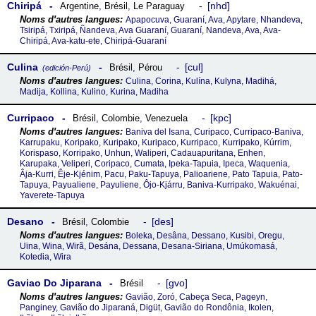
Chiripá
nhd
Argentine
,
Brésil
,
Le Paraguay
Apapocuva, Guaraní, Ava, Apytare, Nhandeva,
Tsiripá, Txiripá, Ñandeva, Ava Guaraní, Guaraní, Nandeva, Ava, Ava-
Chiripá, Ava-katu-ete, Chiripá-Guaraní
Culina
cul
Brésil
,
Pérou
(edición-Perú)
Culina, Corina, Kulína, Kulyna, Madihá,
Madija, Kollina, Kulino, Kurina, Madiha
Curripaco
kpc
Brésil
,
Colombie
,
Venezuela
Baniva del Isana, Curipaco, Curripaco-Baniva,
Karrupaku, Koripako, Kuripako, Kuripaco, Kurripaco, Kurripako, Kúrrim,
Korispaso, Korripako, Unhun, Waliperi, Cadauapuritana, Enhen,
Karupaka, Veliperi, Coripaco, Cumata, Ipeka-Tapuia, Ipeca, Waquenia,
Âja-Kurri, Êje-Kjénim, Pacu, Paku-Tapuya, Palioariene, Pato Tapuia, Pato-
Tapuya, Payualiene, Payuliene, Ôjo-Kjárru, Baniva-Kurripako, Wakuénai,
Yaverete-Tapuya
Desano
des
Brésil
,
Colombie
Boleka, Desâna, Dessano, Kusibi, Oregu,
Uina, Wina, Wirã, Desána, Dessana, Desana-Siriana, Umúkomasá,
Kotedia, Wira
Gaviao Do Jiparana
gvo
Brésil
Gavião, Zoró, Cabeça Seca, Pageyn,
Panginey, Gavião do Jiparaná, Digüt, Gavião do Rondônia, Ikolen,