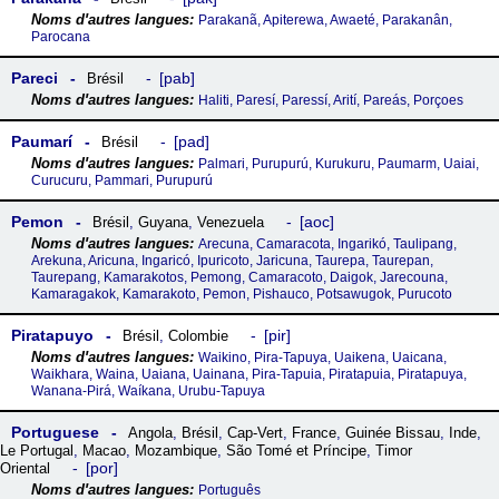
Parakanã, Apiterewa, Awaeté, Parakanân,
Parocana
Pareci
pab
Brésil
Haliti, Paresí, Paressí, Arití, Pareás, Porçoes
Paumarí
pad
Brésil
Palmari, Purupurú, Kurukuru, Paumarm, Uaiai,
Curucuru, Pammari, Purupurú
Pemon
aoc
Brésil
,
Guyana
,
Venezuela
Arecuna, Camaracota, Ingarikó, Taulipang,
Arekuna, Aricuna, Ingaricó, Ipuricoto, Jaricuna, Taurepa, Taurepan,
Taurepang, Kamarakotos, Pemong, Camaracoto, Daigok, Jarecouna,
Kamaragakok, Kamarakoto, Pemon, Pishauco, Potsawugok, Purucoto
Piratapuyo
pir
Brésil
,
Colombie
Waikino, Pira-Tapuya, Uaikena, Uaicana,
Waikhara, Waina, Uaiana, Uainana, Pira-Tapuia, Piratapuia, Piratapuya,
Wanana-Pirá, Waíkana, Urubu-Tapuya
Portuguese
Angola
,
Brésil
,
Cap-Vert
,
France
,
Guinée Bissau
,
Inde
,
Le Portugal
,
Macao
,
Mozambique
,
São Tomé et Príncipe
,
Timor
por
Oriental
Português