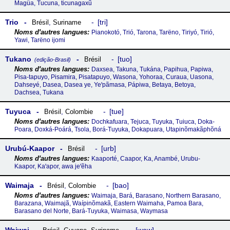
Magüa, Tucuna, ticunagaxũ
Trio
tri
Brésil
,
Suriname
Pianokotó, Trió, Tarona, Tarëno, Tiriyó, Tirió,
Yawi, Tarëno ijomi
Tukano
tuo
Brésil
(edição-Brasil)
Daxsea, Takuna, Tukána, Papihua, Papiwa,
Pisa-tapuyo, Pisamira, Pisatapuyo, Wasona, Yohoraa, Curaua, Uasona,
Dahseyé, Dasea, Dasea ye, Yeꞌpãmasa, Pápiwa, Betaya, Betoya,
Dachsea, Tukana
Tuyuca
tue
Brésil
,
Colombie
Dochkafuara, Tejuca, Tuyuka, Tuiuca, Doka-
Poara, Doxká-Poárá, Tsola, Borá-Tuyuka, Dokapuara, Utapinõmakãphõná
Urubú-Kaapor
urb
Brésil
Kaaporté, Caapor, Ka, Anambé, Urubu-
Kaapor, Kaꞌapor, awa jeꞌẽha
Waimaja
bao
Brésil
,
Colombie
Waimaja, Bará, Barasano, Northern Barasano,
Barazana, Waimajã, Waípinõmakã, Eastern Waimaha, Pamoa Bara,
Barasano del Norte, Bará-Tuyuka, Waimasa, Waymasa