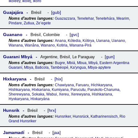
Ikõleey, Ikõlej, Ikõro
Guajajára
gub
Brésil
Guazazzara, Tenetehar, Tenetehára, Mearim,
Pindare, Zutiua, Zeʼegete
Guanano
gvc
Brésil
,
Colombie
Anana, Kótedia, Kótirya, Uanana, Uanano,
Wanana, Wanâna, Wanano, Kotiria, Wanana-Pirá
Guarani Mbyá
gun
Argentine
,
Brésil
,
Le Paraguay
Bugre, Mbiá, Mbua, Mbyá, Eastern Argentina
Guaraní, Mbya, Baticola, Tambéopé, Ka'yngua, Mbya-apytere
Hixkaryana
hix
Brésil
Chawiyana, Faruaru, Hichkaryana,
Hishkaryana, Hixkariana, Kumiyana, Parucutu, Parukoto-Charuma,
Sherewyana, Sokaka, Wabui, Xereu, Xerewyana, Hishkariana,
Hyxkaryana, Hixkaryána
Hunsrik
hrx
Brésil
Hunsriker, Hunsrück, Katharinensisch, Rio
Grand Hunsriker
Jamamadí
jaa
Brésil