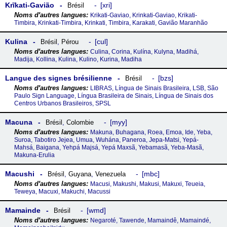
Krĩkati-Gavião
xri
Brésil
Krikati-Gaviao, Krinkati-Gaviao, Krikati-
Timbira, Krinkati-Timbira, Krinkati, Timbira, Karakati, Gavião Maranhão
Kulina
cul
Brésil
,
Pérou
Culina, Corina, Kulína, Kulyna, Madihá,
Madija, Kollina, Kulina, Kulino, Kurina, Madiha
Langue des signes brésilienne
bzs
Brésil
LIBRAS, Língua de Sinais Brasileira, LSB, São
Paulo Sign Language, Língua Brasileira de Sinais, Língua de Sinais dos
Centros Urbanos Brasileiros, SPSL
Macuna
myy
Brésil
,
Colombie
Makuna, Buhagana, Roea, Emoa, Ide, Yeba,
Suroa, Tabotiro Jejea, Umua, Wuhána, Paneroa, Jepa-Matsi, Yepá-
Mahsá, Baigana, Yehpá Majsá, Yepá Maxsã, Yebamasã, Yeba-Masã,
Makuna-Erulia
Macushi
mbc
Brésil
,
Guyana
,
Venezuela
Macusi, Makushi, Makusi, Makuxi, Teueia,
Teweya, Macuxi, Makuchi, Macussi
Mamainde
wmd
Brésil
Negaroté, Tawende, Mamaindê, Mamaindé,