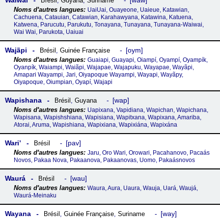
Waiwai
waw
Brésil
,
Guyana
,
Suriname
UaiUai, Ouayeone, Uaieue, Katawian,
Cachuena, Catauian, Catawian, Karahawyana, Katawina, Katuena,
Katwena, Parucutu, Parukutu, Tonayana, Tunayana, Tunayana-Waiwai,
Wai Wai, Parukota, Uaiuai
Wajãpi
oym
Brésil
,
Guinée Française
Guaiapi, Guayapi, Oiampí, Oyampí, Oyampík,
Oyanpík, Waiampi, Waiãpi, Wajapae, Wajapuku, Wayapae, Wayãpi,
Amapari Wayampi, Jari, Oiyapoque Wayampi, Wayapi, Wayãpy,
Oiyapoque, Oiumpian, Oyapí, Wajapi
Wapishana
wap
Brésil
,
Guyana
Uapixana, Vapidiana, Wapichan, Wapichana,
Wapisana, Wapishshiana, Wapisiana, Wapitxana, Wapixana, Amariba,
Atorai, Aruma, Wapishiana, Wapixiana, Wapixiána, Wapixána
Wari’
pav
Brésil
Jaru, Oro Wari, Orowari, Pacahanovo, Pacaás
Novos, Pakaa Nova, Pakaanova, Pakaanovas, Uomo, Pakaásnovos
Waurá
wau
Brésil
Waura, Aura, Uaura, Wauja, Uará, Waujá,
Waurá-Meinaku
Wayana
way
Brésil
,
Guinée Française
,
Suriname