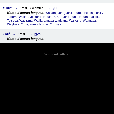
Yuruti
yui
Brésil
,
Colombie
Wajiara, Jurití, Juruti, Juruti-Tapuia, Luruty-
Tapuya, Wajiaraye, Yuriti-Tapuia, Yurutí, Juriti, Juriti-Tapuia, Patsoka,
Totsoca, Wadzana, Waijiara masa-wadyana, Waikana, Waimasá,
Wayhara, Yuriti, Yuruti-Tapuya, Yurutiye
Zoró
gvo
Brésil
ScriptureEarth.org