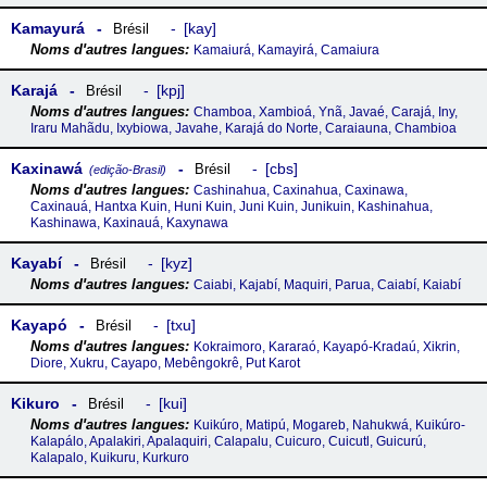
Kamayurá
kay
Brésil
Kamaiurá, Kamayirá, Camaiura
Karajá
kpj
Brésil
Chamboa, Xambioá, Ynã, Javaé, Carajá, Iny,
Iraru Mahãdu, Ixybiowa, Javahe, Karajá do Norte, Caraiauna, Chambioa
Kaxinawá
cbs
Brésil
(edição-Brasil)
Cashinahua, Caxinahua, Caxinawa,
Caxinauá, Hantxa Kuin, Huni Kuin, Juni Kuin, Junikuin, Kashinahua,
Kashinawa, Kaxinauá, Kaxynawa
Kayabí
kyz
Brésil
Caiabi, Kajabí, Maquiri, Parua, Caiabí, Kaiabí
Kayapó
txu
Brésil
Kokraimoro, Kararaó, Kayapó-Kradaú, Xikrin,
Diore, Xukru, Cayapo, Mebêngokrê, Put Karot
Kikuro
kui
Brésil
Kuikúro, Matipú, Mogareb, Nahukwá, Kuikúro-
Kalapálo, Apalakiri, Apalaquiri, Calapalu, Cuicuro, Cuicutl, Guicurú,
Kalapalo, Kuikuru, Kurkuro