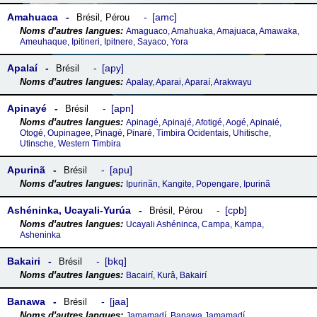
Amahuaca
amc
Brésil
,
Pérou
Amaguaco, Amahuaka, Amajuaca, Amawaka,
Ameuhaque, Ipitineri, Ipitnere, Sayaco, Yora
Apalaí
apy
Brésil
Apalay, Aparai, Aparaí, Arakwayu
Apinayé
apn
Brésil
Apinagé, Apinajé, Afotigé, Aogé, Apinaié,
Otogé, Oupinagee, Pinagé, Pinaré, Timbira Ocidentais, Uhitische,
Utinsche, Western Timbira
Apurinã
apu
Brésil
Ipurinãn, Kangite, Popengare, Ipurinã
Ashéninka, Ucayali-Yurúa
cpb
Brésil
,
Pérou
Ucayali Ashéninca, Campa, Kampa,
Asheninka
Bakairi
bkq
Brésil
Bacairí, Kurâ, Bakairí
Banawa
jaa
Brésil
Jamamadí, Banawa Jamamadí