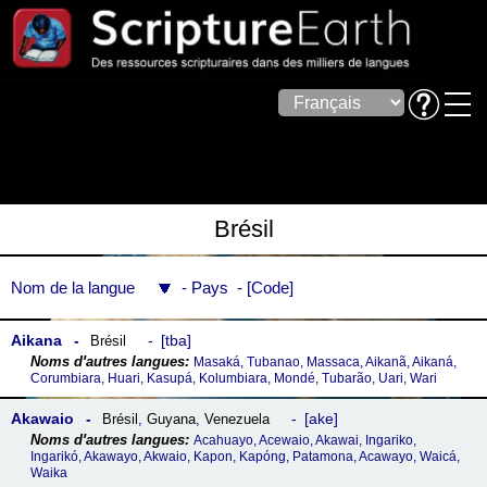
Brésil
Nom de la langue
Pays
Code
Aikana
tba
Brésil
Masaká, Tubanao, Massaca, Aikanã, Aikaná,
Corumbiara, Huari, Kasupá, Kolumbiara, Mondé, Tubarão, Uari, Wari
Akawaio
ake
Brésil
,
Guyana
,
Venezuela
Acahuayo, Acewaio, Akawai, Ingariko,
Ingarikó, Akawayo, Akwaio, Kapon, Kapóng, Patamona, Acawayo, Waicá,
Waika