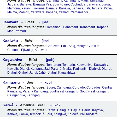
Canamanti, Kanamanti, Madi, Yamamadí,
Jaruara, Banawa, Banawá Yafí, Bom Futuro, Cuchudua, Jarawara, Jurua,
Mamoria, Pauini, Tukurina, Banauá, Banavá, Banawá, Jafí, Jaruára, Kitiya,
Maima, Mamori, Yarawara, Kapaná, Yamadi, Yamamandi
Jarawara
jaa
Brésil
Jamamadí, Canamanti, Kanamanti, Kapaná,
Madi, Yamadi
Kadiwéu
kbc
Brésil
Caduvéo, Ediu-Adig, Mbaya-Guaikuru,
Cadiuéu, Ejiwajigi, Kadiweo
Kagwahiva
pah
Brésil
Tenharem, Tenharin, Kagwahiva, Kagwahiv,
Kawaib, Diahói, Karipuna Jaci Paraná, Mialát, Parintintín, Diahkoi, Diarroi,
Djahui, Giahoi, Jahui, Jahói, Jiahui, Kagwahiwa
Kaingáng
kgp
Brésil
Bugre, Caingang, Coroado, Coroados, Central
Kaingang, Paraná Kaingang, Southeast Kaingang, Southwest Kaingang,
Caingangue, Kanhgág
Kaiwá
kgk
Argentine
,
Brésil
Caiwa, Caingua, Cayua, Caiua, Kayova,
Kaiova, Caiwá, Tembekuá, Teüi, Kaingwá, Kaiowá, Paï-Tavyterã