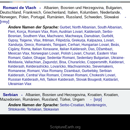
Romani de Vlach
Albanien
,
Bosnien und Herzegovina
,
Bulgarien
,
Deutschland
,
Frankreich
,
Griechenland
,
Italien
,
Kolumbien
,
Niederlande
,
Norwegen
,
Polen
,
Portugal
,
Rumänien
,
Russland
,
Schweden
,
Slowakei
rmy
Gurbet, North Albanian, South Albanian,
Fieri, Korça, Romani Vlax, Rom, Austrian Lovari, Kalderash, Serbo-
Bosnian, Southern Vlax, Machvano, Machwaya, Danubian, Gurbéti,
Gypsy, Tsigene, Vlax, Ihtiman, Filipidzía, Grekurja, Kalpazea, Lovari,
Xandurja, Greco, Romanés, Tsingani, Cerhari, Hungarian Lovari, Beás,
Cigány, Roma, Italian Xoraxane, Italian Kalderash, Das, Džambazi,
Mexican Vlax, Norwegian Lovari, Polish Lovari, Churari, Eastern Vlax
Romani, Gabor, Ghagar, Sedentar Romani, Sedentary Bulgarian, Ukraine-
Moldavia, Vallachian, Zagundzi, Bisa, Churarícko, Coppersmith, Kalderari,
Kelderash, Kelderashícko, Lovarícko, Machvanmcko, Sievemakers,
Romanese, Romani, Vlax Romany, Dzambazi, Gurbetsky, Serbian
Kalderash, Central Vlax Romani, Crimean Romani, Chokeshi Lovari,
Russian Kalderash, Arli, Taikon Kalderash, Slovak Bougesti, Kaldarári,
Ukrainian Vlax
Serbian
Albanien
,
Bosnien und Herzegovina
,
Kroatien
,
Kroatien
,
srp
Mazedonien
,
Rumänien
,
Russland
,
Türkei
,
Ungarn
Serbo-Croatian, Montenegrin,
Shtokavski, Torlakian, Stokavian
ScriptureEarth.org