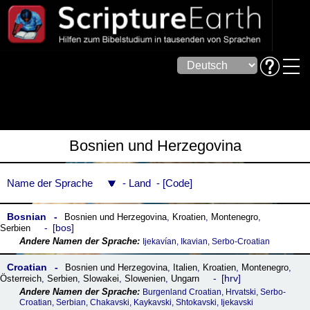
Bosnien und Herzegovina
Name der Sprache
Land
Code
Bosnian
Bosnien und Herzegovina
,
Kroatien
,
Montenegro
,
bos
Serbien
Ijekavían, Ikavian, Serbo-Croatian
Croatian
Bosnien und Herzegovina
,
Italien
,
Kroatien
,
Montenegro
,
hrv
Österreich
,
Serbien
,
Slowakei
,
Slowenien
,
Ungarn
Burgenland Croatian, Hrvatski, Serbo-
Croatian, Serbian, Chakavski, Kaykavski, Shtokavski, Ijekavski