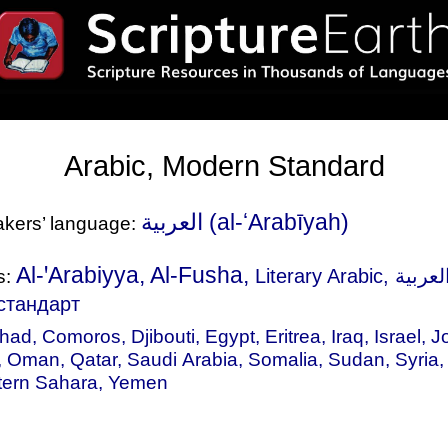
Arabic, Modern Standard
العربية‎ (al-ʻArabīyah)
eakers’ language:
Al-ꞌArabiyya, Al-Fusha,
Literary Arabic
, العربية, 아랍어, 현대 표준,
s:
стандарт
had
,
Comoros
,
Djibouti
,
Egypt
,
Eritrea
,
Iraq
,
Israel
,
J
,
Oman
,
Qatar
,
Saudi Arabia
,
Somalia
,
Sudan
,
Syria
ern Sahara
,
Yemen