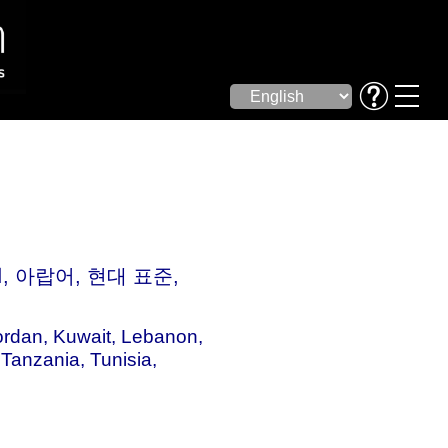
ordan
,
Kuwait
,
Lebanon
,
,
Tanzania
,
Tunisia
,