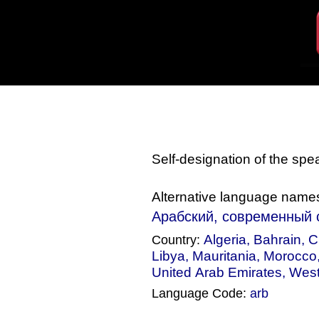
Self-designation of the sp
Alternative language name
Арабский, современный 
Algeria
,
Bahrain
,
C
Country:
Libya
,
Mauritania
,
Morocco
United Arab Emirates
,
West
Language Code:
arb
(Index: 1490)