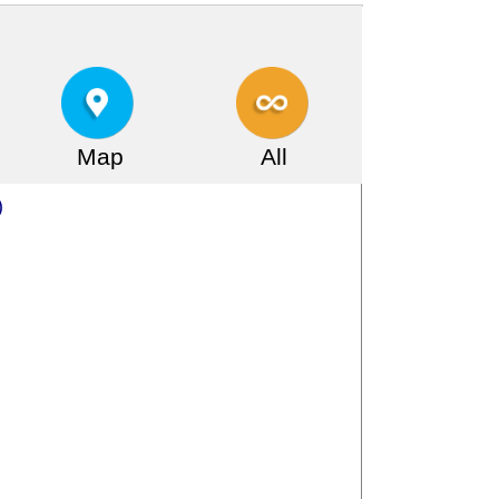
Map
All
)