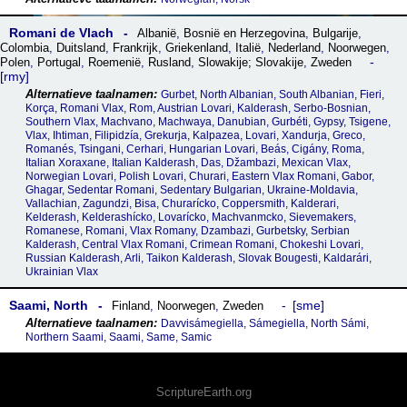
Romani de Vlach
Albanië
,
Bosnië en Herzegovina
,
Bulgarije
,
Colombia
,
Duitsland
,
Frankrijk
,
Griekenland
,
Italië
,
Nederland
,
Noorwegen
,
Polen
,
Portugal
,
Roemenië
,
Rusland
,
Slowakije; Slovakije
,
Zweden
rmy
Gurbet, North Albanian, South Albanian, Fieri,
Korça, Romani Vlax, Rom, Austrian Lovari, Kalderash, Serbo-Bosnian,
Southern Vlax, Machvano, Machwaya, Danubian, Gurbéti, Gypsy, Tsigene,
Vlax, Ihtiman, Filipidzía, Grekurja, Kalpazea, Lovari, Xandurja, Greco,
Romanés, Tsingani, Cerhari, Hungarian Lovari, Beás, Cigány, Roma,
Italian Xoraxane, Italian Kalderash, Das, Džambazi, Mexican Vlax,
Norwegian Lovari, Polish Lovari, Churari, Eastern Vlax Romani, Gabor,
Ghagar, Sedentar Romani, Sedentary Bulgarian, Ukraine-Moldavia,
Vallachian, Zagundzi, Bisa, Churarícko, Coppersmith, Kalderari,
Kelderash, Kelderashícko, Lovarícko, Machvanmcko, Sievemakers,
Romanese, Romani, Vlax Romany, Dzambazi, Gurbetsky, Serbian
Kalderash, Central Vlax Romani, Crimean Romani, Chokeshi Lovari,
Russian Kalderash, Arli, Taikon Kalderash, Slovak Bougesti, Kaldarári,
Ukrainian Vlax
Saami, North
sme
Finland
,
Noorwegen
,
Zweden
Davvisámegiella, Sámegiella, North Sámi,
Northern Saami, Saami, Same, Samic
ScriptureEarth.org