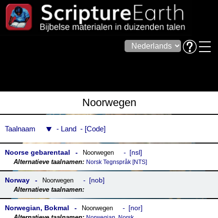
Noorwegen
Taalnaam
Land
Code
Noorse gebarentaal
nsl
Noorwegen
Norsk Tegnspråk [NTS]
Norway
nob
Noorwegen
Norwegian, Bokmal
nor
Noorwegen
Norwegian, Norsk