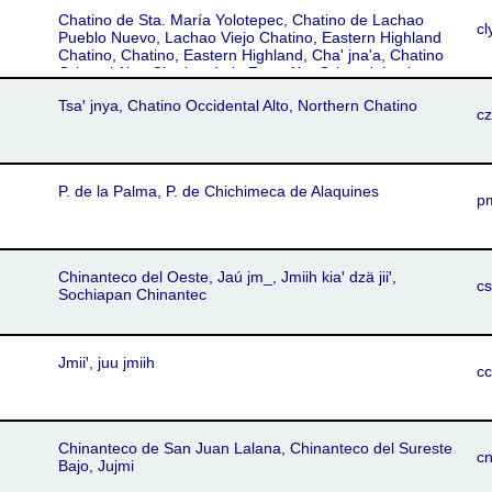
Chatino de Sta. María Yolotepec, Chatino de Lachao
cl
Pueblo Nuevo, Lachao Viejo Chatino, Eastern Highland
Chatino, Chatino, Eastern Highland, Cha' jna'a, Chatino
Oriental Alto, Chatino de la Zona Alta Oriental, Lachao-
Yolotepec Chatino, Sierra Oriental Chatino
Tsaꞌ jnya, Chatino Occidental Alto, Northern Chatino
c
P. de la Palma, P. de Chichimeca de Alaquines
p
Chinanteco del Oeste, Jaú jm_, Jmiih kiaꞌ dzä jiiꞌ,
c
Sochiapan Chinantec
Jmiiꞌ, juu jmiih
c
Chinanteco de San Juan Lalana, Chinanteco del Sureste
cn
Bajo, Jujmi