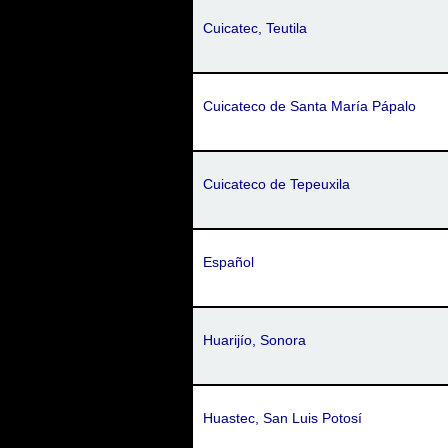
Cuicatec, Teutila
Cuicateco de Santa María Pápalo
Cuicateco de Tepeuxila
Español
Huarijío, Sonora
Huastec, San Luis Potosí