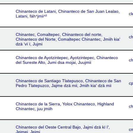
Chinanteco de Latani, Chinanteco de San Juan Lealao,
cl
Latani, fáh⁴jmii⁴²
Chinantec, Comaltepec, Chinanteco del norte,
ch
Chinanteco del Norte, Comaltepec Chinantec, Jmiih kiaꞌ
dzä ‘vï ï, Jujmi
Chinanteco de Ayotzintepec, Ayotzintepec, Chinanteco
c
del Sureste Alto, Jumi dsa mojai, Juujmii
Chinanteco de Santiago Tlatepusco, Chinanteco de San
c
Pedro Tlatepuzco, Jajme dzä mii, Jmiih kiaꞌ dzä mii
Chinanteco de la Sierra, Yolox Chinanteco, Highland
c
Chinantec, juu jmiih
Chinanteco del Oeste Central Bajo, Jajmi dzä kï ïꞌ,
cn
Jejmei, Jejmi