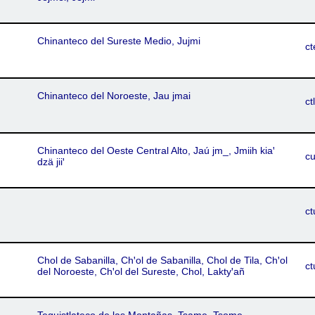
Chinanteco del Sureste Medio, Jujmi
ct
Chinanteco del Noroeste, Jau jmai
ctl
Chinanteco del Oeste Central Alto, Jaú jm_, Jmiih kiaꞌ
c
dzä jiiꞌ
ct
Chol de Sabanilla, Chꞌol de Sabanilla, Chol de Tila, Chꞌol
ct
del Noroeste, Chꞌol del Sureste, Chol, Laktyꞌañ