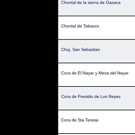
Chontal de la sierra de Oaxaca
Chontal de Tabasco
Chuj, San Sebastian
Cora de El Nayar y Mesa del Nayar
Cora de Presidio de Los Reyes
Cora de Sta.Teresa