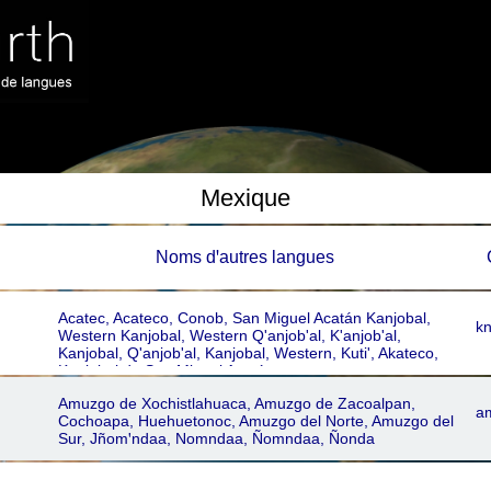
Mexique
Noms dꞌautres langues
Acatec, Acateco, Conob, San Miguel Acatán Kanjobal,
kn
Western Kanjobal, Western Q'anjob'al, K'anjob'al,
Kanjobal, Q'anjob'al, Kanjobal, Western, Kuti', Akateco,
Kanjobal de San Miguel Acatán
Amuzgo de Xochistlahuaca, Amuzgo de Zacoalpan,
a
Cochoapa, Huehuetonoc, Amuzgo del Norte, Amuzgo del
Sur, Jñomꞌndaa, Nomndaa, Ñomndaa, Ñonda