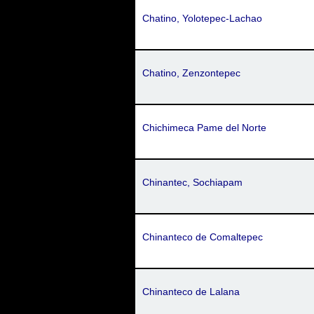
Chatino, Yolotepec-Lachao
Chatino, Zenzontepec
Chichimeca Pame del Norte
Chinantec, Sochiapam
Chinanteco de Comaltepec
Chinanteco de Lalana