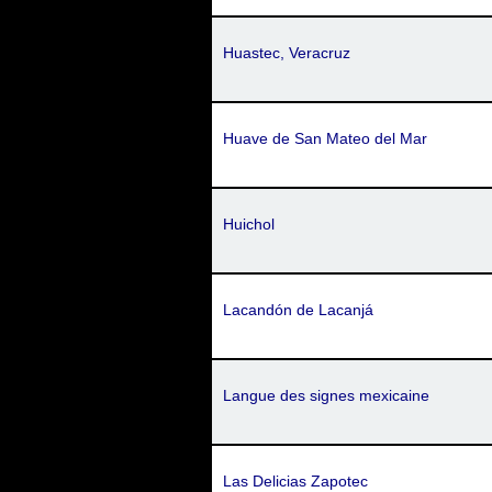
Huastec, Veracruz
Huave de San Mateo del Mar
Huichol
Lacandón de Lacanjá
Langue des signes mexicaine
Las Delicias Zapotec