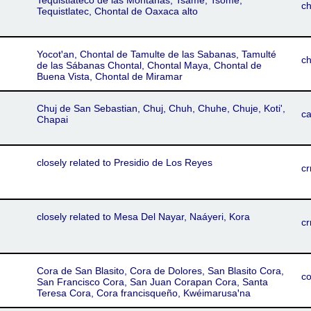
Tequistlateco de las Montañas, Tsame, Tsome,
c
Tequistlatec, Chontal de Oaxaca alto
Yocotꞌan, Chontal de Tamulte de las Sabanas, Tamulté
ch
de las Sábanas Chontal, Chontal Maya, Chontal de
Buena Vista, Chontal de Miramar
Chuj de San Sebastian, Chuj, Chuh, Chuhe, Chuje, Koti',
c
Chapai
closely related to Presidio de Los Reyes
cr
closely related to Mesa Del Nayar, Naáyeri, Kora
cr
Cora de San Blasito, Cora de Dolores, San Blasito Cora,
c
San Francisco Cora, San Juan Corapan Cora, Santa
Teresa Cora, Cora francisqueño, Kwéimarusaꞌna