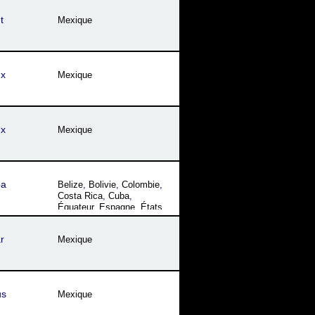
t
Mexique
ux
Mexique
ux
Mexique
pa
Belize
,
Bolivie
,
Colombie
,
Costa Rica
,
Cuba
,
Équateur
,
Espagne
,
États
Unis
,
Guatemala
,
Honduras
,
Le Salvador
,
r
Mexique
Mexique
,
Panama
,
Pérou
,
République Dominicaine
,
Venezuela
us
Mexique