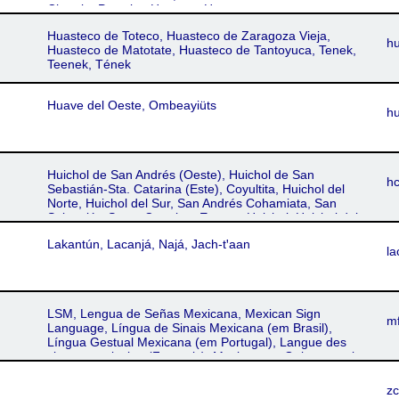
Chontla, Potosino Huastec, Huastec
Huasteco de Toteco, Huasteco de Zaragoza Vieja,
h
Huasteco de Matotate, Huasteco de Tantoyuca, Tenek,
Teenek, Tének
Huave del Oeste, Ombeayiüts
h
Huichol de San Andrés (Oeste), Huichol de San
h
Sebastián-Sta. Catarina (Este), Coyultita, Huichol del
Norte, Huichol del Sur, San Andrés Cohamiata, San
Sebastián-Santa Catarina, Eastern Huichol, Huichol del
Este, Huichol del Oeste, Western Huichol, Vixaritari
Lakantún, Lacanjá, Najá, Jach-tꞌaan
Vaniuqui, Vizaritari Vaniuki, Wixárika
la
LSM, Lengua de Señas Mexicana, Mexican Sign
m
Language, Língua de Sinais Mexicana (em Brasil),
Língua Gestual Mexicana (em Portugal), Langue des
signes mexicaine (Français), Mexicaanse Gebarentaal
(Nederlands), Lenguaje Manual Mexicana, Lenguaje de
Señas Mexicano, Lenguaje de Señas de México,
z