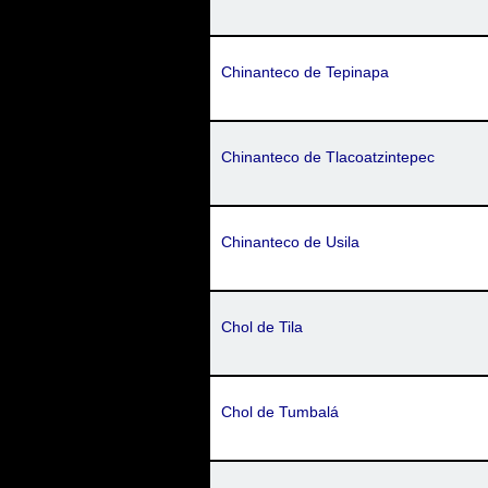
Chinanteco de Tepinapa
Chinanteco de Tlacoatzintepec
Chinanteco de Usila
Chol de Tila
Chol de Tumbalá