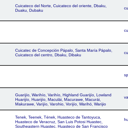
Cuicateco del Norte, Cuicateco del oriente, Dbaku,
cu
Duaku, Dubaku
c
Cuicatec de Concepción Pápalo, Santa María Pápalo,
c
Cuicateco del centro, Dbaku, Dibaku
s
Guarijío, Warihío, Varihío, Highland Guarijío, Lowland
va
Huarijío, Huarijío, Maculái, Macurawe, Macurái,
Makurawe, Varijío, Varohio, Vorijío, Warihó, Warijio
Tenek, Teenek, Tének, Huasteco de Tantoyuca,
h
Huasteco de Veracruz, San Luis Potosi Huastec,
Southeastern Huastec, Huasteco de San Francisco