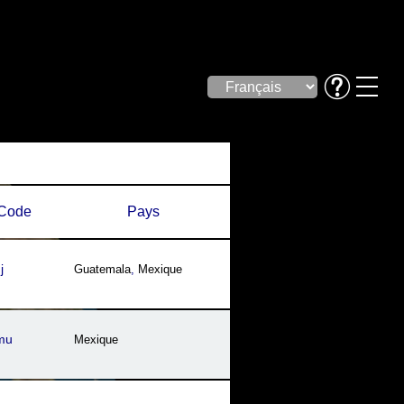
Code
Pays
j
Guatemala
,
Mexique
mu
Mexique