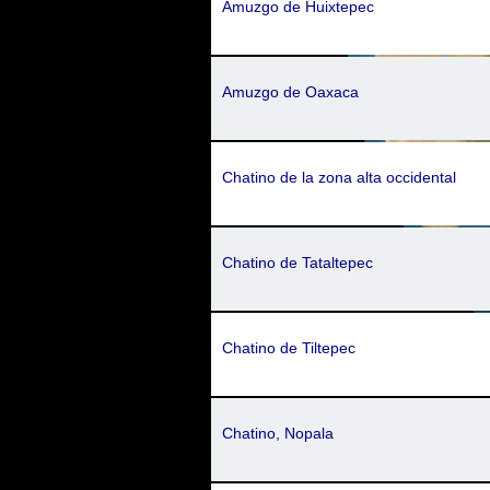
Amuzgo de Huixtepec
Amuzgo de Oaxaca
Chatino de la zona alta occidental
Chatino de Tataltepec
Chatino de Tiltepec
Chatino, Nopala