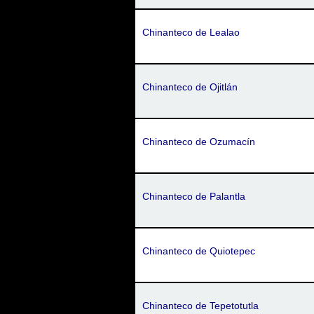
Chinanteco de Lealao
Chinanteco de Ojitlán
Chinanteco de Ozumacín
Chinanteco de Palantla
Chinanteco de Quiotepec
Chinanteco de Tepetotutla