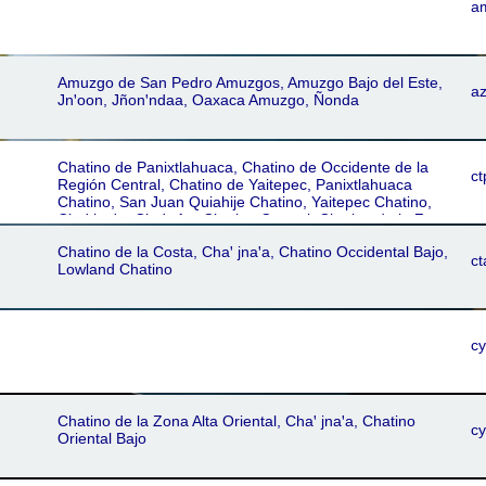
a
Amuzgo de San Pedro Amuzgos, Amuzgo Bajo del Este,
a
Jnꞌoon, Jñonꞌndaa, Oaxaca Amuzgo, Ñonda
Chatino de Panixtlahuaca, Chatino de Occidente de la
ct
Región Central, Chatino de Yaitepec, Panixtlahuaca
Chatino, San Juan Quiahije Chatino, Yaitepec Chatino,
Chaꞌ jnaꞌa, Chaꞌt-An, Chatino Central, Chatino de la Zona
Alta Occidental, Sierra Occidental Chatino
Chatino de la Costa, Chaꞌ jnaꞌa, Chatino Occidental Bajo,
ct
Lowland Chatino
c
Chatino de la Zona Alta Oriental, Chaꞌ jnaꞌa, Chatino
c
Oriental Bajo