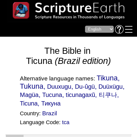
The Bible in
Ticuna
(Brazil edition)
Tikuna,
Alternative language names:
Tukuna,
,
,
,
Duuxugu
Du-ûgü
Duüxügu
,
,
Magüa
Tucuna
ticunagaxũ
, 티쿠나,
Ticuna, Тикуна
Brazil
Country:
Language Code:
tca
(Index: 276)