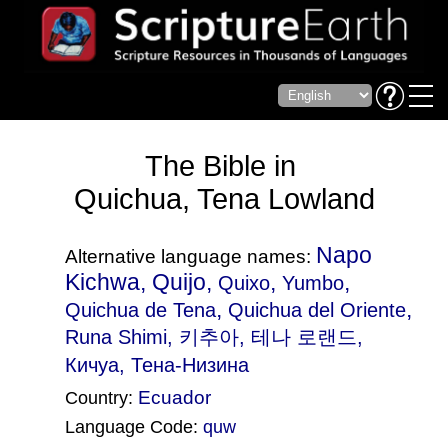
The Bible in
Quichua, Tena Lowland
Napo
Alternative language names:
Kichwa, Quijo,
,
,
Quixo
Yumbo
,
,
Quichua de Tena
Quichua del Oriente
Runa Shimi
, 키추아, 테나 로랜드,
Кичуа, Тена-Низина
Ecuador
Country:
Language Code:
quw