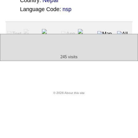
Nepal
Country:
Language Code:
nsp
(Index: 4338)
Text
App
Map
All
Audio
Video
Other
245 visits
© 2026 About this site