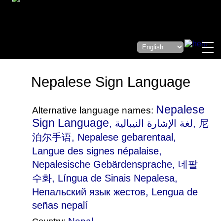
Nepalese Sign Language
Nepalese
Alternative language names:
Sign Language
, لغة الإشارة النيبالية, 尼
泊尔手语, Nepalese gebarentaal,
Langue des signes népalaise,
Nepalesische Gebärdensprache, 네팔
수화, Língua de Sinais Nepalesa,
Непальский язык жестов, Lengua de
señas nepalí