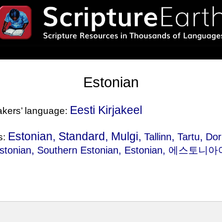
Estonian
Eesti Kirjakeel
eakers’ language:
Estonian, Standard, Mulgi,
,
,
Tallinn
Tartu
Dor
s:
,
stonian
Southern Estonian
, Estonian, 에스토니아어