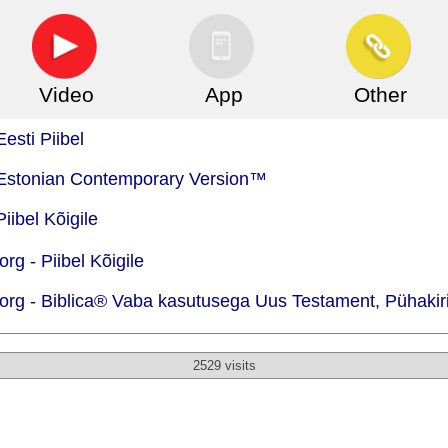
Video
App
Other
esti Piibel
- Estonian Contemporary Version™
iibel Kõigile
org -
Piibel Kõigile
org -
Biblica® Vaba kasutusega Uus Testament, Pühakiri
2529 visits