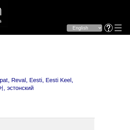
,
,
,
,
pat
Reval
Eesti
Eesti Keel
, эстонский