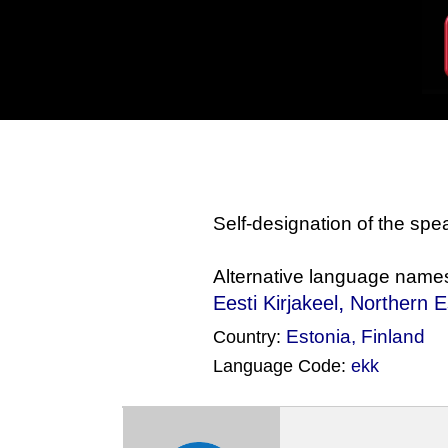
Self-designation of the sp
Alternative language name
,
Eesti Kirjakeel
Northern E
Estonia
,
Finland
Country:
Language Code:
ekk
(Index: 1622)