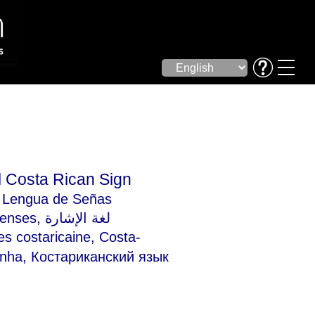
 Costa Rican Sign
,
Lengua de Señas
censes
, لغة الإشارة
nha, Костариканский язык