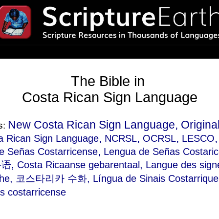
The Bible in
Costa Rican Sign Language
New Costa Rican Sign Language, Original
s:
,
,
,
a Rican Sign Language
NCRSL
OCRSL
LESCO
,
e Señas Costarricense
Lengua de Señas Costari
ache, 코스타리카 수화, Língua de Sinais Costarrique
s costarricense