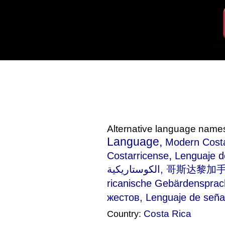
Alternative language name
Language,
Modern Cost
,
Costarricense
Lenguaje d
الكوستاريكية, 哥斯达黎加手语, Costa Ricaanse gebarentaal, Langue des signes costaricaine, Costa-
ricanische Gebärdenspr
жестов, Lenguaje de seña
Costa Rica
Country: