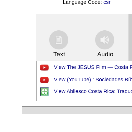
Language Code:
csr
(Index: 1160)
Text
Audio
View The JESUS Film — Costa R
View (YouTube) : Sociedades Bí
View Abilesco Costa Rica: Traduc