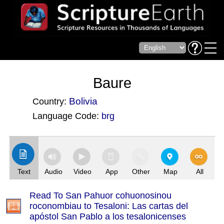
Baure
Bolivia
Country:
Language Code:
brg
(Index: 2381)
Text
Audio
Video
App
Other
Map
All
Read To San Pahuor cohuonosinou
roconombiau to Tesaloni: Las cartas del
apóstol San Pablo a los tesalonicenses