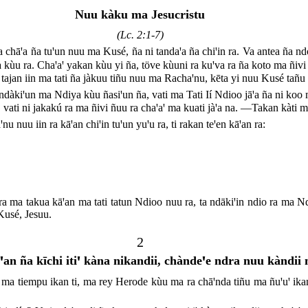
Nuu kàku ma Jesucristu
(Lc. 2:1-7)
 chāꞌa ña tuꞌun nuu ma Kusé, ña ni tandaꞌa ña chiꞌin ra. Va antea ña ndò
aa kùu ra. Chaꞌaꞌ yakan kùu yi ña, töve kùuni ra kuꞌva ra ña koto ma ñivi 
 tajan iin ma tati ña jàkuu tiñu nuu ma Rachaꞌnu, kēta yi nuu Kusé tañu ñ
àkiꞌun ma Ndiya kùu ñasiꞌun ña, vati ma Tati Ií Ndioo jāꞌa ña ni koo 
, vati ni jakakú ra ma ñivi ñuu ra chaꞌaꞌ ma kuati jàꞌa na. ―Takan kàti 
 nuu iin ra kāꞌan chiꞌin tuꞌun yuꞌu ra, ti rakan teꞌen kāꞌan ra:
ra ma takua kāꞌan ma tati tatun Ndioo nuu ra, ta ndākiꞌin ndio ra ma 
 Kusé, Jesuu.
2
an ña kīchi itiꞌ kàna nikandii, chàndeꞌe ndra nuu kàndii 
 tiempu ikan ti, ma rey Herode kùu ma ra chāꞌnda tiñu ma ñuꞌuꞌ ikan. T