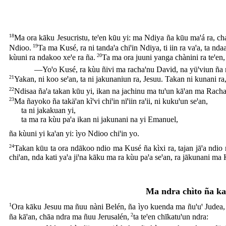
18
Ma ora kāku Jesucristu, teꞌen kūu yi: ma Ndiya ña kūu maꞌá ra, cha
19
Ndioo.
Ta ma Kusé, ra ni tandaꞌa chiꞌin Ndiya, ti iin ra vaꞌa, ta nd
20
kùuni ra ndakoo xeꞌe ra ña.
Ta ma ora juuni yanga chànini ra teꞌen,
―Yoꞌo Kusé, ra kùu ñivi ma rachaꞌnu David, na yüꞌviun ña nd
21
Yakan, ni koo seꞌan, ta ni jakunaniun ra, Jesuu. Takan ni kunani ra
22
Ndisaa ñaꞌa takan kūu yi, ikan na jachinu ma tuꞌun kāꞌan ma Rachaꞌnu
23
Ma ñayoko ña takäꞌan kìꞌvi chiꞌin nïꞌiin raꞌii, ni kukuꞌun seꞌan,
ta ni jakakuan yi,
ta ma ra kùu paꞌa ikan ni jakunani na yi Emanuel,
ña kùuni yi kaꞌan yi: ìyo Ndioo chiꞌin yo.
24
Takan kūu ta ora ndākoo ndio ma Kusé ña kìxi ra, tajan jāꞌa ndio 
chiꞌan, nda kati yaꞌa jiꞌna kāku ma ra kùu paꞌa seꞌan, ra jākunani ma
Ma ndra chìto ña kaꞌ
1
Ora kāku Jesuu ma ñuu nàni Belén, ña ìyo kuenda ma ñuꞌuꞌ Judea, ma
2
ña kāꞌan, chāa ndra ma ñuu Jerusalén,
ta teꞌen chīkatuꞌun ndra: