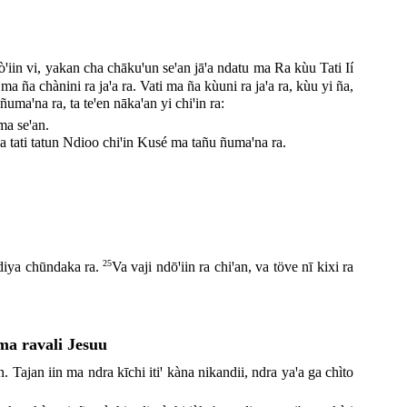
ꞌiin vi, yakan cha chākuꞌun seꞌan jāꞌa ndatu ma Ra kùu Tati Ií
ma ña chànini ra jaꞌa ra. Vati ma ña kùuni ra jaꞌa ra, kùu yi ña,
umaꞌna ra, ta teꞌen nākaꞌan yi chiꞌin ra:
ma seꞌan.
ma tati tatun Ndioo chiꞌin Kusé ma tañu ñumaꞌna ra.
25
Ndiya chūndaka ra.
Va vaji ndōꞌiin ra chiꞌan, va töve nī kixi ra
ma ravali Jesuu
ajan iin ma ndra kīchi itiꞌ kàna nikandii, ndra yaꞌa ga chìto