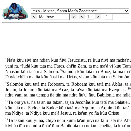
:
1
Ñaꞌa kùu sivi ma ndian kūu ñivi Jesucristu, ra kūu ñivi ma rachaꞌ
3
yani ra.
Judá kūu tatá ma Fares, chiꞌin Zara, ta ma maꞌá vi kūu Ta
5
Naasón kūu tatá ma Salmón.
Salmón kūu tatá ma Booz, ta ma maꞌ
David chiꞌin ma ña kūu ñasiꞌi ma Urías, vikan kūu tatá ma Salomón.
7
Salomón kūu tatá ma Roboam, ta Roboam kūu tatá ma Abías, ta A
10
Jotam, ta Jotam kūu tatá ma Acaz, ta raꞌya kūu tatá ma Ezequías.
ndra yani ra, ma tiempu ña tīin ma ndra ñuꞌuꞌ ñuu Babilonia ma ndian is
12
Ta ora yāꞌa, ña tāꞌan na takan, tajan Jeconías kūu tatá ma Salatiel,
kūu tatá ma Sadoc, ta Sadoc kūu tatá ma Aquim, ta Aquim kūu tatá
ma Ndiya, ta Ndiya kūu maꞌá Jesuu, ra kàꞌan yo ña kùu Cristu.
17
Ta takan kūu yi ña, chīyo uchi kumi taꞌan ñivi ña kùu tata ma A
kivi ña tīin ma ndra ñuꞌuꞌ ñuu Babilonia ma ndian israelita, ta kuàꞌa