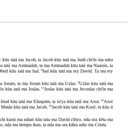
c kūu tatá ma Jacob, ta Jacob kūu tatá ma Judá chiꞌin ma ndra
u tatá ma Aminadab, ta ma Aminadab kūu tatá ma Naasón, ta
6
bed kūu tatá ma Isaí.
Isaí kūu tatá ma rey David. Ta ma rey
9
 ma Joram, ta ma Joram kūu tatá ma Uzías.
Uzías kūu tatá ma
11
n kūu tatá ma Josías.
Josías kūu tatá ma Jeconías chiꞌin ma
14
biud kūu tatá ma Eliaquim, ta raꞌya kūu tatá ma Azor.
Azor
16
a Matán kūu tatá ma Jacob.
Jacob kūu tatá ma Kusé, ra kùu ii
uchi kumi ma ndian kùu tata ma David chīyo, nda ora kēta ma
hīyo, nda ma tiempu ikan, ta nda ma ora kāku ndio ma Cristu.