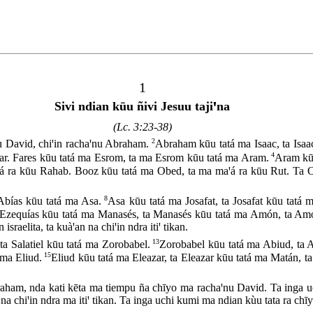
Tuꞌun Ndioo tāa rachaꞌnu Mate
1
Sivi ndian kūu ñivi Jesuu tajiꞌna
(Lc. 3:23-38)
2
nu David, chiꞌin rachaꞌnu Abraham.
Abraham kūu tatá ma Isaac, ta Isaa
4
mar. Fares kūu tatá ma Esrom, ta ma Esrom kūu tatá ma Aram.
Aram kū
á ra kūu Rahab. Booz kūu tatá ma Obed, ta ma maꞌá ra kūu Rut. Ta O
8
bías kūu tatá ma Asa.
Asa kūu tatá ma Josafat, ta Josafat kūu tatá
Ezequías kūu tatá ma Manasés, ta Manasés kūu tatá ma Amón, ta Amó
raelita, ta kuàꞌan na chiꞌin ndra itiꞌ tikan.
13
 ta Salatiel kūu tatá ma Zorobabel.
Zorobabel kūu tatá ma Abiud, ta A
15
 ma Eliud.
Eliud kūu tatá ma Eleazar, ta Eleazar kūu tatá ma Matán, t
braham, nda kati kēta ma tiempu ña chīyo ma rachaꞌnu David. Ta inga 
n na chiꞌin ndra ma itiꞌ tikan. Ta inga uchi kumi ma ndian kùu tata ra c