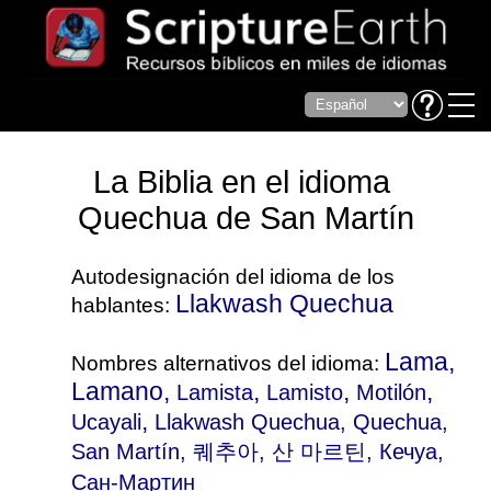
La Biblia en el idioma
Quechua de San Martín
Autodesignación del idioma de los
Llakwash Quechua
hablantes:
Lama,
Nombres alternativos del idioma:
Lamano,
,
,
,
Lamista
Lamisto
Motilón
,
Ucayali
Llakwash Quechua
, Quechua,
San Martín, 퀘추아, 산 마르틴, Кечуа,
Сан-Мартин