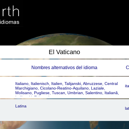
El Vaticano
Nombres alternativos del idioma
C
Italiano, Italienisch, Italien, Talijanski, Abruzzese, Central
it
Marchigiano, Cicolano-Reatino-Aquilano, Laziale,
Molisano, Pugliese, Tuscan, Umbrian, Salentino, Italiană,
Italijanski, Talyaaniga
Latina
la