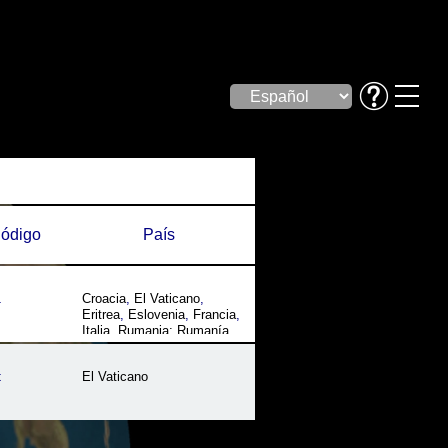
ódigo
País
a
Croacia
,
El Vaticano
,
Eritrea
,
Eslovenia
,
Francia
,
Italia
,
Rumania; Rumanía
,
San Marino
,
Somalia
,
Suiza
t
El Vaticano