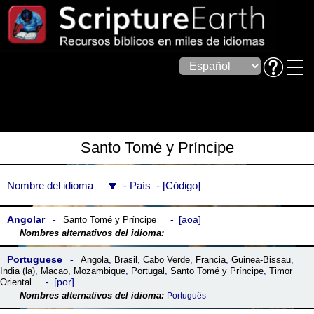
Santo Tomé y Príncipe
Nombre del idioma
País
Código
Angolar
aoa
Santo Tomé y Príncipe
Portuguese
Angola
,
Brasil
,
Cabo Verde
,
Francia
,
Guinea-Bissau
,
India (la)
,
Macao
,
Mozambique
,
Portugal
,
Santo Tomé y Príncipe
,
Timor
por
Oriental
Português