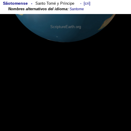
Sãotomense
cri
Santo Tomé y Príncipe
Santome
ScriptureEarth.org