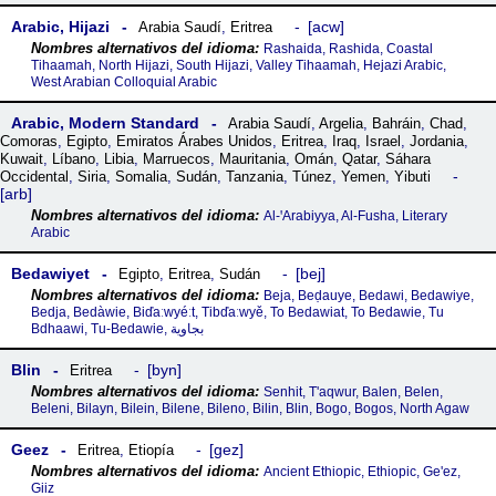
Arabic, Hijazi
acw
Arabia Saudí
,
Eritrea
Rashaida, Rashida, Coastal
Tihaamah, North Hijazi, South Hijazi, Valley Tihaamah, Hejazi Arabic,
West Arabian Colloquial Arabic
Arabic, Modern Standard
Arabia Saudí
,
Argelia
,
Bahráin
,
Chad
,
Comoras
,
Egipto
,
Emiratos Árabes Unidos
,
Eritrea
,
Iraq
,
Israel
,
Jordania
,
Kuwait
,
Líbano
,
Libia
,
Marruecos
,
Mauritania
,
Omán
,
Qatar
,
Sáhara
Occidental
,
Siria
,
Somalia
,
Sudán
,
Tanzania
,
Túnez
,
Yemen
,
Yibuti
arb
Al-ꞌArabiyya, Al-Fusha, Literary
Arabic
Bedawiyet
bej
Egipto
,
Eritrea
,
Sudán
Beja, Beḍauye, Bedawi, Bedawiye,
Bedja, Bedàwie, Biďaːwyéːt, Tibďaːwyě, To Bedawiat, To Bedawie, Tu
Bdhaawi, Tu-Bedawie, بجاوية
Blin
byn
Eritrea
Senhit, T'aqwur, Balen, Belen,
Beleni, Bilayn, Bilein, Bilene, Bileno, Bilin, Blin, Bogo, Bogos, North Agaw
Geez
gez
Eritrea
,
Etiopía
Ancient Ethiopic, Ethiopic, Ge'ez,
Giiz