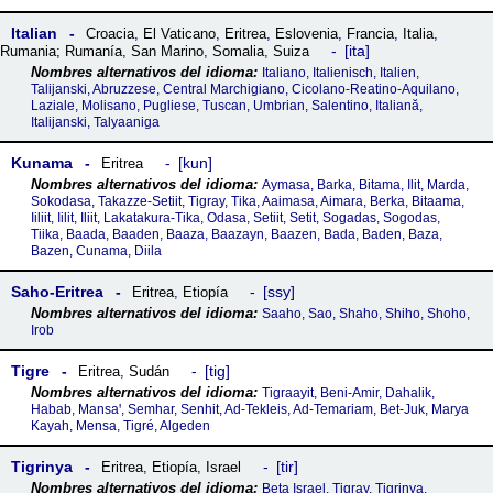
Italian
Croacia
,
El Vaticano
,
Eritrea
,
Eslovenia
,
Francia
,
Italia
,
ita
Rumania; Rumanía
,
San Marino
,
Somalia
,
Suiza
Italiano, Italienisch, Italien,
Talijanski, Abruzzese, Central Marchigiano, Cicolano-Reatino-Aquilano,
Laziale, Molisano, Pugliese, Tuscan, Umbrian, Salentino, Italiană,
Italijanski, Talyaaniga
Kunama
kun
Eritrea
Aymasa, Barka, Bitama, Ilit, Marda,
Sokodasa, Takazze-Setiit, Tigray, Tika, Aaimasa, Aimara, Berka, Bitaama,
Iiliit, Iilit, Iliit, Lakatakura-Tika, Odasa, Setiit, Setit, Sogadas, Sogodas,
Tiika, Baada, Baaden, Baaza, Baazayn, Baazen, Bada, Baden, Baza,
Bazen, Cunama, Diila
Saho-Eritrea
ssy
Eritrea
,
Etiopía
Saaho, Sao, Shaho, Shiho, Shoho,
Irob
Tigre
tig
Eritrea
,
Sudán
Tigraayit, Beni-Amir, Dahalik,
Habab, Mansaꞌ, Semhar, Senhit, Ad-Tekleis, Ad-Temariam, Bet-Juk, Marya
Kayah, Mensa, Tigré, Algeden
Tigrinya
tir
Eritrea
,
Etiopía
,
Israel
Beta Israel, Tigray, Tigrinya,