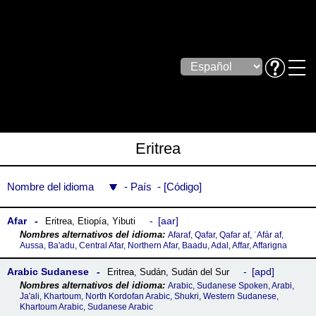
Eritrea
Nombre del idioma
País
Código
Afar
aar
Eritrea
,
Etiopía
,
Yibuti
Afaraf, Qafar, Qafar af, ʿAfár af,
Aussa, Ba'adu, Central Afar, Northern Afar, Baadu, Adal, Affar, Affarigna
Arabic Sudanese
apd
Eritrea
,
Sudán
,
Sudán del Sur
Arabic, Sudanese Spoken, Arabi,
Ja'ali, Khartoum, North Kordofan Arabic, Shukri, Western Sudanese,
Khartoum Arabic, Sudanese Arabic