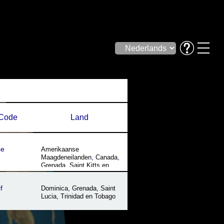
Code
Land
se
Amerikaanse
Maagdeneilanden
,
Canada
,
Grenada
,
Saint Kitts en
Nevis
,
Saint Vincent en de
Grenadines
,
Trinidad en
f
Dominica
,
Grenada
,
Saint
Tobago
,
Verenigde Staten
Lucia
,
Trinidad en Tobago