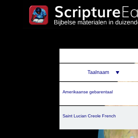
Taalnaam
Amerikaanse gebarentaal
Saint Lucian Creole French