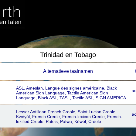
Trinidad en Tobago
Alternatieve taalnamen
ASL, Ameslan, Langue des signes américaine, Black
a
American Sign Language, Tactile American Sign
Language, Black ASL, TASL, Tactile ASL, SIGN AMERICA
Lesser Antillean French Creole, Saint Lucian Creole,
ac
Kwéyòl, French Creole, French-lexicon Creole, French-
lexified Creole, Patois, Patwa, Kéwòl, Créole