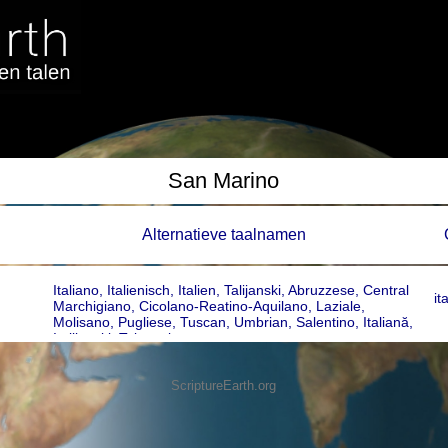
San Marino
Alternatieve taalnamen
Italiano, Italienisch, Italien, Talijanski, Abruzzese, Central
it
Marchigiano, Cicolano-Reatino-Aquilano, Laziale,
Molisano, Pugliese, Tuscan, Umbrian, Salentino, Italiană,
Italijanski, Talyaaniga
ScriptureEarth.org