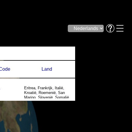
Code
Land
a
Eritrea
,
Frankrijk
,
Italië
,
Kroatië
,
Roemenië
,
San
Marino
,
Slovenië
,
Somalië
,
Vaticaanstad
,
Zwitserland