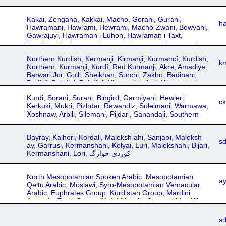
Kakai, Zengana, Kakkai, Macho, Gorani, Gurani,
h
Hawramani, Hawrami, Hewrami, Macho-Zwani, Bewyani,
Gawrajuyi, Hawraman i Luhon, Hawraman i Taxt,
Kandula, Zardayana, Avromani, Awroman, Awromani,
Hourami, Howrami, Ourami
Northern Kurdish, Kermanji, Kirmanji, Kurmancî, Kurdish,
k
Northern, Kurmanji, Kurdî, Red Kurmanji, Akre, Amadiye,
Barwari Jor, Gulli, Sheikhan, Surchi, Zakho, Badinani,
Badînî, Bahdini, Behdînî, Kirmanciya Jori, Khorassani
Kurmanji, Eastern Kurmanji, Kordi, Kordi Kormanji, Kurdi,
Kurdi, Sorani, Surani, Bingird, Garmiyani, Hewleri,
Khorasani, Khorasani Kurmanji, Ashiti, Bayezidi, Boti,
c
Kerkuki, Mukri, Pizhdar, Rewandiz, Suleimani, Warmawa,
Hekari, Marashi, Mihemedî, Shemdinani, Shikakî, Silivî,
Xoshnaw, Arbili, Silemani, Pijdari, Sanandaji, Southern
Botani, Kermancî, Kirmancî, Kurdiya jorîn, Kurdmancî,
Jafi, Kordi, Mokri, Sina'i, Sine'i, Sineyi, Korkora, Kurdy,
Kurdî-Kurmancî, Kurmanji Kurdish, Kurmanjî, Ezdiki,
Wawa, کوردیی ناوەندی
Ezdki, Yezidki
Bayray, Kalhori, Kordali, Maleksh ahi, Sanjabi, Maleksh
s
ay, Garrusi, Kermanshahi, Kolyai, Luri, Malekshahi, Bijari,
Kermanshani, Lori, کوردی خوارگ
North Mesopotamian Spoken Arabic, Mesopotamian
a
Qeltu Arabic, Moslawi, Syro-Mesopotamian Vernacular
Arabic, Euphrates Group, Kurdistan Group, Mardini
Aramaic, Tigris Group, Abdul-Massih, Jesrawi, Mardilli,
Arabic, North Mesopotamian Spoken, Maslawi, Syro-
Mesopotamian Arabic, Anatolian Group
s