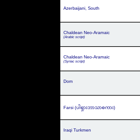
Azerbaijani, South
Chaldean Neo-Aramaic
(Arabic script)
Chaldean Neo-Aramaic
(Syriac script)
Dom
Farsi (ပါရှားဘာသာစကား)
Iraqi Turkmen