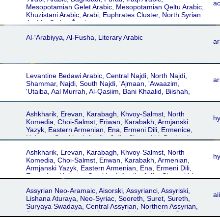
a
Mesopotamian Gelet Arabic, Mesopotamian Qeltu Arabic,
Khuzistani Arabic, Arabi, Euphrates Cluster, North Syrian
Arabic, Syrian Šāwi
Al-ꞌArabiyya, Al-Fusha, Literary Arabic
ar
Levantine Bedawi Arabic, Central Najdi, North Najdi,
ar
Shammar, Najdi, South Najdi, 'Ajmaan, 'Awaazim,
'Utaiba, Aal Murrah, Al-Qasiim, Bani Khaalid, Biishah,
Dafiir, Haayil, Hofuf, Mutair, Najraan, Najran, Rashaayda,
Riyadh, Rwala, Shammari, Sudair, Wild 'Ali, Bedawi
Ashkharik, Erevan, Karabagh, Khvoy-Salmst, North
h
Komedia, Choi-Salmst, Eriwan, Karabakh, Armjanski
Yazyk, Eastern Armenian, Ena, Ermeni Dili, Ermenice,
Haieren, Somkhuri, Agulis, Julfa, Shamakhi, Dschugha,
Dschulfa, Dzhulfa, Schamachi, Armjanski, Astrakhân,
Ashkharik, Erevan, Karabagh, Khvoy-Salmst, North
Jolfâ, Karabagh Shamakhi, Khoi-Salmst, Urmia-
h
Komedia, Choi-Salmst, Eriwan, Karabakh, Armenian,
Maragheh, Khvoy, Urmia-Maragha, Armani, Erâmani,
Armjanski Yazyk, Eastern Armenian, Ena, Ermeni Dili,
Somekhuri, Astrakhan, Astrachan
Ermenice, Haieren, Somkhuri, Agulis, Julfa, Shamakhi,
Dschugha, Dschulfa, Dzhulfa, Schamachi, Armjanski,
Assyrian Neo-Aramaic, Aisorski, Assyrianci, Assyriski,
Astrakhân, Jolfâ, Karabagh Shamakhi, Khoi-Salmst,
aii
Lishana Aturaya, Neo-Syriac, Sooreth, Suret, Sureth,
Urmia-Maragheh, Khvoy, Urmia-Maragha, Armani,
Suryaya Swadaya, Central Assyrian, Northern Assyrian,
Erâmani, Somekhuri, Astrakhan, Astrachan
Sapna, Urmi, Western Assyrian, Anhar, Aradhin, Baz,