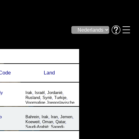
Code
Land
dy
Irak
,
Israël
,
Jordanië
,
Rusland
,
Syrië
,
Turkije
,
Voormalige Joegoslavische
Republiek Macedonië
b
Bahrein
,
Irak
,
Iran
,
Jemen
,
Koeweit
,
Oman
,
Qatar
,
Saudi-Arabië; Saoedi-
Arabië
,
Verenigde
Arabische Emiraten