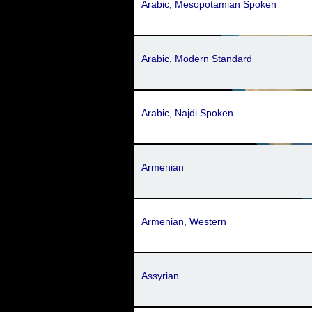
Arabic, Mesopotamian Spoken
Arabic, Modern Standard
Arabic, Najdi Spoken
Armenian
Armenian, Western
Assyrian