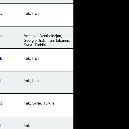
ac
Irak
,
Iran
mr
Armenië
,
Azerbeidzjan
,
Georgië
,
Irak
,
Iran
,
Libanon
,
Syrië
,
Turkije
,
Turkmenistan
kb
Irak
,
Iran
dh
Irak
,
Iran
yp
Irak
,
Syrië
,
Turkije
db
Irak