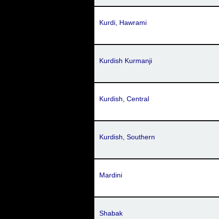
Kurdi, Hawrami
Kurdish Kurmanji
Kurdish, Central
Kurdish, Southern
Mardini
Shabak