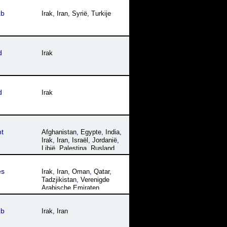
zb
Irak
,
Iran
,
Syrië
,
Turkije
d
Irak
d
Irak
t
Afghanistan
,
Egypte
,
India
,
Irak
,
Iran
,
Israël
,
Jordanië
,
Libië
,
Palestina
,
Rusland
,
Sudan; Soedan
,
Syrië
,
Turkije
es
Irak
,
Iran
,
Oman
,
Qatar
,
Tadzjikistan
,
Verenigde
Arabische Emiraten
zb
Irak
,
Iran