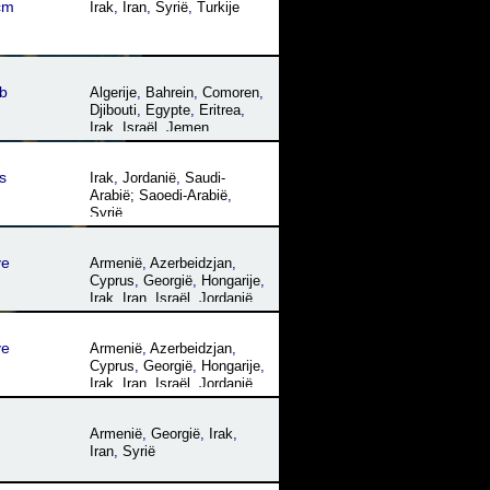
cm
Irak
,
Iran
,
Syrië
,
Turkije
b
Algerije
,
Bahrein
,
Comoren
,
Djibouti
,
Egypte
,
Eritrea
,
Irak
,
Israël
,
Jemen
,
Jordanië
,
Koeweit
,
Libanon
,
Libië
,
Marokko
,
Mauritanië
,
s
Irak
,
Jordanië
,
Saudi-
Oman
,
Qatar
,
Saudi-Arabië;
Arabië; Saoedi-Arabië
,
Saoedi-Arabië
,
Somalië
,
Syrië
Sudan; Soedan
,
Syrië
,
Tanzania
,
Tsjaad
,
Tunesië
,
Verenigde Arabische
ye
Armenië
,
Azerbeidzjan
,
Emiraten
,
Westelijke
Cyprus
,
Georgië
,
Hongarije
,
Sahara
Irak
,
Iran
,
Israël
,
Jordanië
,
Libanon
,
Oekraïne
,
Roemenië
,
Syrië
,
Turkije
ye
Armenië
,
Azerbeidzjan
,
Cyprus
,
Georgië
,
Hongarije
,
Irak
,
Iran
,
Israël
,
Jordanië
,
Libanon
,
Oekraïne
,
Roemenië
,
Syrië
,
Turkije
Armenië
,
Georgië
,
Irak
,
Iran
,
Syrië