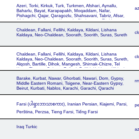
Benatha, Daudiya, Dez, Gavar, Inishke, Jilu, Lewin,
Azeri, Torki, Kirkuk, Turk, Turkmen, Afshari, Aynallu,
Lower Barwari, Mar Bishu, Nochiya, Qudshanis,
a
Baharlu, Bayat, Karapapakh, Moqaddam, Nafar,
Salamas, Shamezdin, Sipurghan, Solduz, Tal, Tergawar,
Pishagchi, Qajar, Qaragozlu, Shahsavani, Tabriz, Afsar,
Tina, Tkhuma, Upper Barwari, Urmi Assyrian, Van,
Afshar, Inallu, Inanlu, Kamesh, Shahseven, Türki,
Aturaya Swadaya, Swadai, Swadaya
Turkomen, Kars, Azəricə, آذربایجان دیلی
Chaldean, Fallani, Fellihi, Kaldaya, Kildani, Lishana
cl
Kaldaya, Neo-Chaldean, Soorath, Soorith, Suras, Sureth
Chaldean, Fallani, Fellihi, Kaldaya, Kildani, Lishana
cl
Kaldaya, Neo-Chaldean, Soorath, Soorith, Suras, Sureth,
Alqosh, Bartille, Dihok, Mangesh, Shirnak-Chizre, Tel
Kepe, Tisqopa, Bohtan, Fallani, Fellihi, Kaldaya, Kildani,
Lishana Kaldaya, Modern Chaldean, Neo-Chaldean,
Barake, Kurbat, Nawar, Ghorbati, Nawari, Dom, Gypsy,
Soorath, Soorith, Suras, Sureth
rm
Middle Eastern Romani, Tsigene, Near-Eastern Gypsy,
Beirut, Kurbati, Nablos, Karachi, Garachi, Qarachi
Farsi (ပါရှားဘာသာစကား), Iranian Persian, Kiajemi, Parsi,
p
Perština, Perzsa, Tieng Farsi, Tiếng Farsi
Iraq Turkic
a