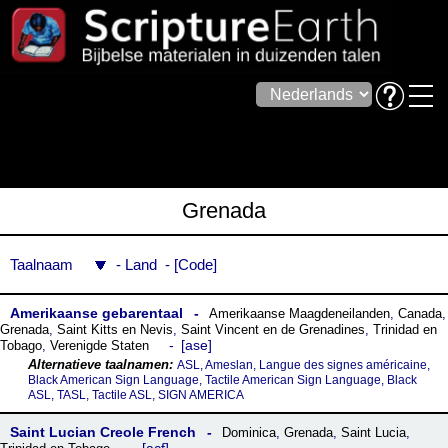
Grenada
Taalnaam
Land
Code
Amerikaanse gebarentaal
Amerikaanse Maagdeneilanden
,
Canada
,
Grenada
,
Saint Kitts en Nevis
,
Saint Vincent en de Grenadines
,
Trinidad en
ase
Tobago
,
Verenigde Staten
ASL, Ameslan, Langue des signes américaine,
Black American Sign Language, Tactile American Sign Language, Black
ASL, TASL, Tactile ASL, SIGN AMERICA
Saint Lucian Creole French
Dominica
,
Grenada
,
Saint Lucia
,