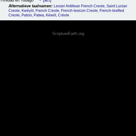
acf
Trinidad en Tobago
Lesser Antillean French Creole, Saint Lucian
Creole, Kwéyòl, French Creole, French-lexicon Creole, French-lexified
Creole, Patois, Patwa, Kéwòl, Créole
ScriptureEarth.org