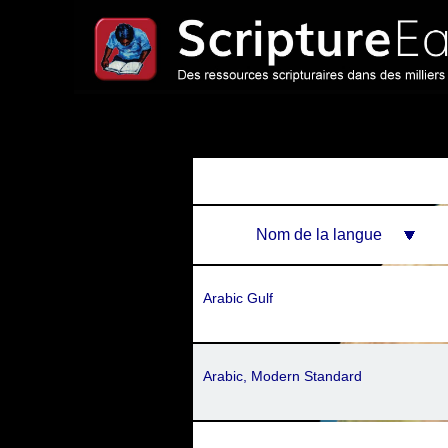
Nom de la langue
Arabic Gulf
Arabic, Modern Standard