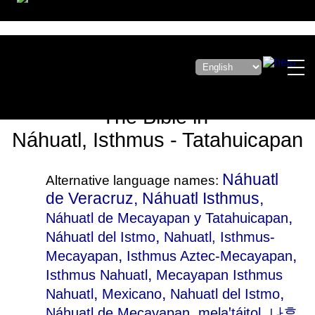
The Bible in
Náhuatl, Isthmus - Tatahuicapan
Náhuatl
Alternative language names:
de Veracruz, Náhuatl Isthmus,
,
Náhuatl de Mecayapan y Tatahuicapan
,
Náhuatl del Istmo
Nahuatl, Isthmus-
,
,
Mecayapan
Isthmus Aztec-Mecayapan
,
Isthmus Nahuatl
Mecayapan Isthmus
,
,
,
Nahuatl
Mexicano
Nahuatl del Istmo
,
Náhuatl de Mecayapan
melaꞌtájto̱l
, 나후