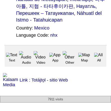
아틀, 지협 - 타타후이카판, Науатль,
Перешеек – Татауикапан, Náhuatl del
Istmo - Tatahuicapan
Mexico
Country:
Language Code:
nhx
(Index: 119)
Text
App
Map
All
Audio
Video
Other
Link : Totájto̱l - sitio Web
7911 visits