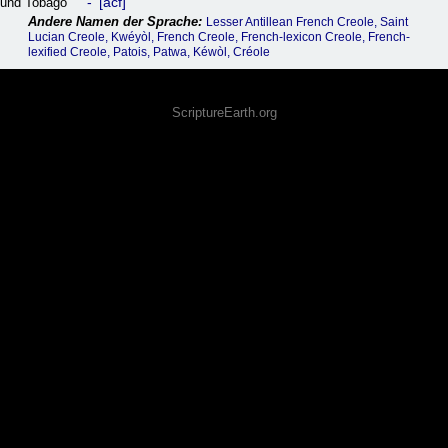
acf
und Tobago
Lesser Antillean French Creole, Saint
Lucian Creole, Kwéyòl, French Creole, French-lexicon Creole, French-
lexified Creole, Patois, Patwa, Kéwòl, Créole
ScriptureEarth.org