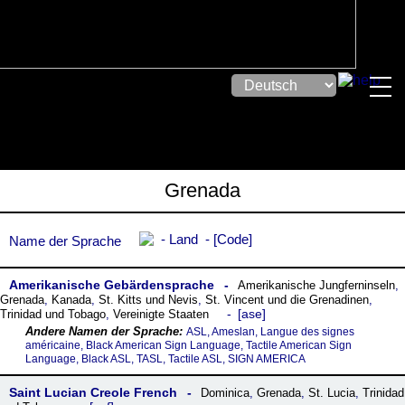
Grenada
Land
Code
Name der Sprache
Amerikanische Gebärdensprache
Amerikanische Jungferninseln
,
Grenada
,
Kanada
,
St. Kitts und Nevis
,
St. Vincent und die Grenadinen
,
ase
Trinidad und Tobago
,
Vereinigte Staaten
ASL, Ameslan, Langue des signes
américaine, Black American Sign Language, Tactile American Sign
Language, Black ASL, TASL, Tactile ASL, SIGN AMERICA
Saint Lucian Creole French
Dominica
,
Grenada
,
St. Lucia
,
Trinidad